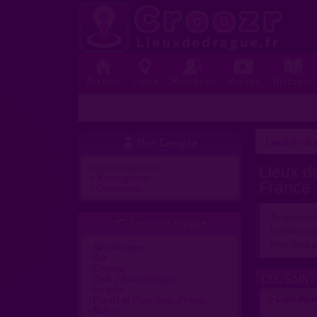
Accueil
Lieux
Membres
Vidéos
Histoires
Mon Compte
Lieux de dra

Actions proposées :
Lieux d
»
S'enregistrer
France
»
Connexion
Tu cherche
Lieux de drague

toilettes pu
membres pré
Aire de repos
Bar
Cinéma
COL SAINT
Club / Discothèque
En ville
Lieu de 
>
Hôtels et chambres d'hôtes
Nature