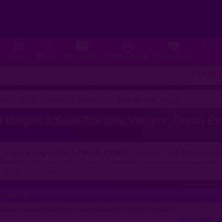
FR
⚐
Shops
NEWS
MESSAGES
CONNEXION
Prévention
* * * PROMO
gue - Accueil
France
Grand Est
Saint-Dié-des-Vosges
e drague à Saint-Dié-des-Vosges, Grand Est
s un
lieu de drague à Saint-Dié-des-Vosges
en Grand Est ? Voici
5 lieux de re
bliques, aire de repos, parking, nature.
Connectez-vous
ou
inscrivez-vous
pour 
sents sur ces lieux.
 MARTIN
drague hétéro à Saint-Dié-des-Vosges
proposé par
david964
(26/12/2024)