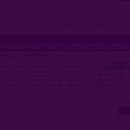
( 0 = faux lieu 4 
Plan
|
J'y vais
|
Messages
|
Fréquentation
EMBERG (SENS VERS STRASBOURG) ET AIRE DES 3 FAUTEUILS
drague gay à Saint-Dié-des-Vosges
proposé par
profilsupprime
(14/03/2018)
tourne Saint-Dié-des-Vosges. Aire du Kemberg (sens
ourg) et Aire des 3 Fauteuils (sens vers Nancy). On
4
Ce lieu a été noté
d'une aire à l'autre en prenant les bretelles d'entrée
Type :
Aire de repos
e Saint-Dié. Les toilettes ont été démontées. Drague
Ville :
Saint-Dié-de
kings et dans les sous-bois. Habitués et passage.
Région :
Grand Est
Pays :
France
: comme pour tout lieu public, les rencontres ne se
 pas sur place.
0
1
2
3
( 0 = faux lieu 4 