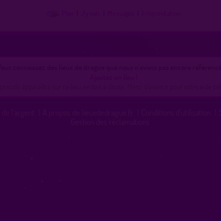
Plan
|
J'y vais
|
Messages
|
Fréquentation
ous connaissez des lieux de drague que nous n'avons pas encore référencé
Ajoutez un lieu !
pseudo apparaîtra sur ce lieu, en bas à droite. Merci d'avance pour votre aide pr
 de l'argent
|
A propos de lieuxdedrague.fr
|
Conditions d'utilisation
|
Gestion des réclamations