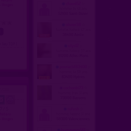
chaud52
s-Vosges
homme, bi 46 ans
52100 Saint-Dizier
4
5
olivier38
homme, hetero 42 ans
38490 Aoste
= lieu TOP )
ulys12
homme, hetero 57 ans
91200 Athis-Mons
pouractif83400
homme, bi 68 ans
83400 Hyères
cochonbi73
2019)
homme, trav 51 ans
73000 Bassens
.7 / 5
rufush
homme, hetero 51 ans
 hétéro
s-Vosges
59300 Valenciennes
hummmm561