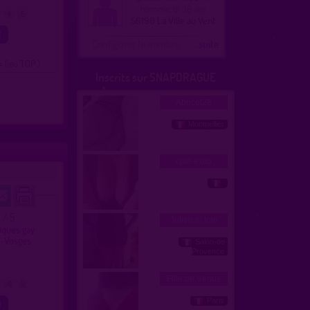
homme, bi 38 ans
4
5
56190 La Ville au Vent
Configurer le nombre
...suite
= lieu TOP )
Inscrits sur SNAPDRAGUE
1 / 5
liques gay
s-Vosges
4
5