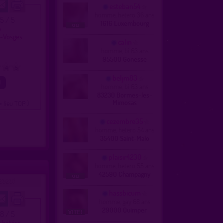
esteban54
homme, hetero 36 ans
.5 / 5
1616 Luxembourg
o
s-Vosges
calin
homme, bi 63 ans
95500 Gonesse
4
5
beljm83
homme, bi 63 ans
83230 Bormes-les-
Mimosas
= lieu TOP )
cezembre35
homme, hetero 54 ans
35400 Saint-Malo
plaisir4230
homme, hetero 55 ans
42590 Champagny
2020)
hassbicum
homme, gay 68 ans
29000 Quimper
.8 / 5
t hétéro