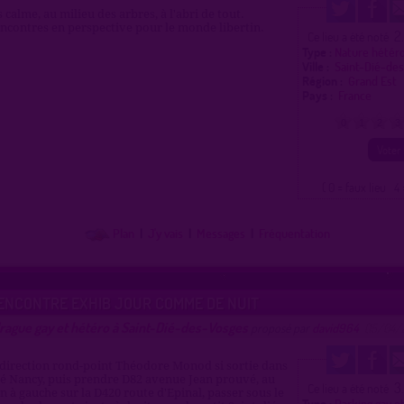
 calme, au milieu des arbres, à l'abri de tout.
encontres en perspective pour le monde libertin.
2
Ce lieu a été noté
Type :
Nature hétér
Ville :
Saint-Dié-de
Région :
Grand Est
Pays :
France
0
1
2
3
( 0 = faux lieu 4 
Plan
|
J'y vais
|
Messages
|
Fréquentation
ENCONTRE EXHIB JOUR COMME DE NUIT
rague gay et hétéro à Saint-Dié-des-Vosges
proposé par
david964
(15/04/
 direction rond-point Théodore Monod si sortie dans
dié Nancy, puis prendre D82 avenue Jean prouvé, au
3
Ce lieu a été noté
on à gauche sur la D420 route d'Epinal, passer sous le
Type :
Parking gay e