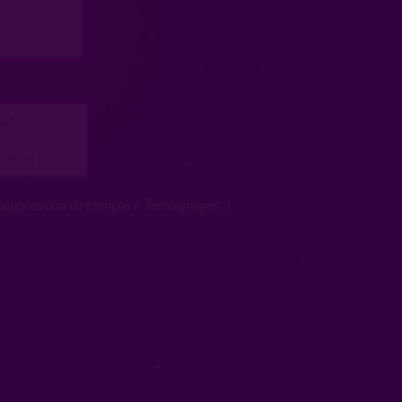
s ?
écieuse !
Suppression de compte
|
Témoignages
|