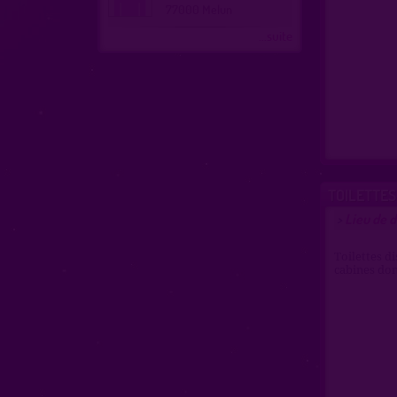
77000 Melun
...suite
TOILETTES
Lieu de 
>
Toilettes di
cabines don