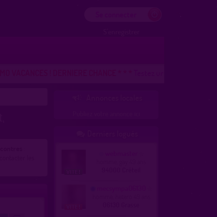
Se connecter
S'enregistrer
 VACANCES ! DERNIERE CHANCE * * *
Testez un mois ou recevez 3 m
Annonces locales

Publiez votre annonce ici
,
Derniers logués

ncontres
:
webmaster
contacter les
homme, gay 49 ans
94000 Créteil
mecsympa06130
homme, hetero 49 ans
06130 Grasse