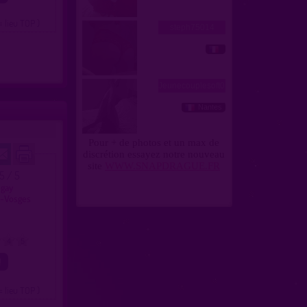
= lieu TOP )
.5 / 5
 gay
s-Vosges
4
5
= lieu TOP )