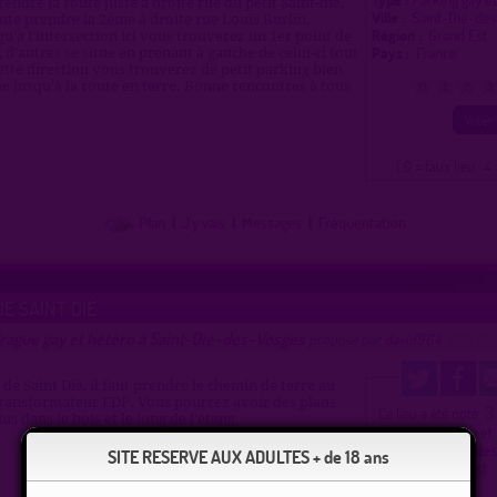
endre la route juste à droite rue du petit Saint-dié,
Ville :
Saint-Dié-de
oute prendre la 2éme à droite rue Louis Burlin,
Région :
Grand Est
u'à l’intersection ici vous trouverez un 1er point de
Pays :
France
 d’autres se situe en prenant à gauche de celui-ci tout
cette direction vous trouverez de petit parking bien
 jusqu’à la route en terre. Bonne rencontres à tous
0
1
2
3
( 0 = faux lieu 4 
Plan
|
J'y vais
|
Messages
|
Fréquentation
E SAINT DIÉ
rague gay et hétéro à Saint-Dié-des-Vosges
proposé par
david964
(22/02/
de Saint Dié, il faut prendre le chemin de terre au
ransformateur EDF. Vous pourrez avoir des plans
3
Ce lieu a été noté
us dans le bois et le long de l'étang.
Type :
Nature gay et
Ville :
Saint-Dié-de
SITE RESERVE AUX ADULTES + de 18 ans
Région :
Grand Est
Pays :
France