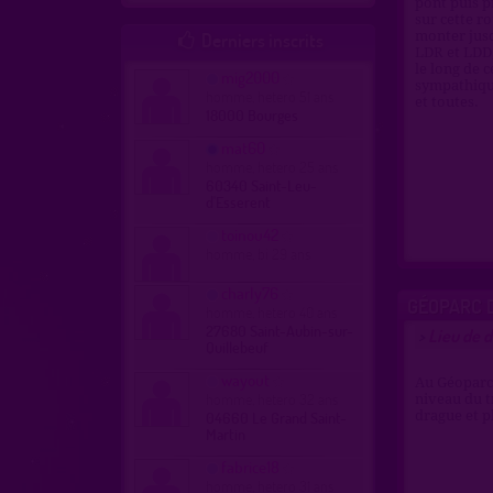
pont puis pr
sur cette r
Derniers inscrits
monter jusq

LDR et LDD,
le long de 
mig2000
sympathique
homme, hetero 51 ans
et toutes.
18000 Bourges
mat60
homme, hetero 25 ans
60340 Saint-Leu-
d'Esserent
toinou42
homme, bi 29 ans
charly76
GÉOPARC D
homme, hetero 40 ans
27680 Saint-Aubin-sur-
Lieu de d
>
Quillebeuf
wayout
Au Géoparc 
homme, hetero 32 ans
niveau du t
04660 Le Grand Saint-
drague et pl
Martin
fabrice18
homme, hetero 31 ans