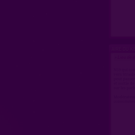
AIRE DU K
Lieu de 
>
N59 qui con
vers Strasb
peut passer 
et sortie d
sur les par
Modérateur 
consomment