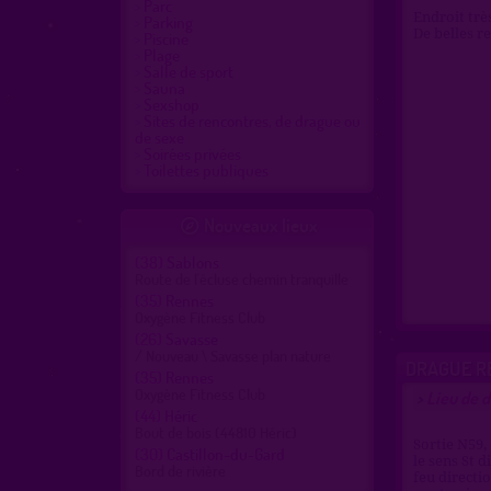
Parc
Endroit très
Parking
De belles r
Piscine
Plage
Salle de sport
Sauna
Sexshop
Sites de rencontres, de drague ou
de sexe
Soirées privées
Toilettes publiques
Nouveaux lieux

(38)
Sablons
Route de l'écluse chemin tranquille
(35)
Rennes
Oxygène Fitness Club
(26)
Savasse
/ Nouveau \ Savasse plan nature
DRAGUE R
(35)
Rennes
Oxygène Fitness Club
Lieu de d
>
(44)
Héric
Bout de bois (44810 Héric)
Sortie N59,
(30)
Castillon-du-Gard
le sens St 
Bord de rivière
feu directi