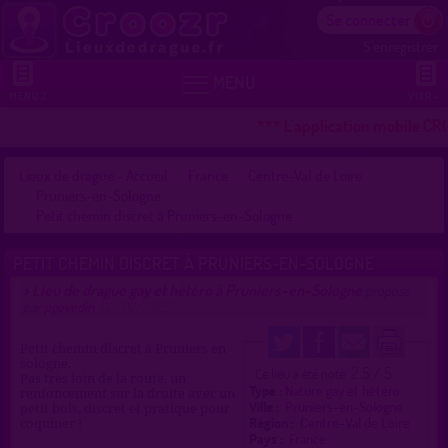
Se connecter
S'enregistrer


MENU
MENU 2
VOIR +
*** L'application mobile CRO
Lieux de drague - Accueil
France
Centre-Val de Loire
Pruniers-en-Sologne
Petit chemin discret à Pruniers-en-Sologne
PETIT CHEMIN DISCRET À PRUNIERS-EN-SOLOGNE
Lieu de drague gay et hétéro à Pruniers-en-Sologne
>
proposé
par
pgovedin
(12/02/2025)
Petit chemin discret à Pruniers en
sologne.
2.5 / 5
Ce lieu a été noté
Pas très loin de la route, un
Type :
Nature gay et hétéro
renfoncement sur la droite avec un
Ville :
Pruniers-en-Sologne
petit bois, discret et pratique pour
Région :
Centre-Val de Loire
coquiner !
Pays :
France