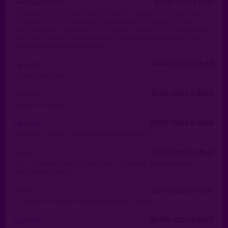
aimelabite18310
19/08/2025 à 15h17
Je peux y être d'ici une heure et demie si quelqu'un est intéressé
n'hésitez pas à me contacter je peux aussi me déplacer ailleurs
dans un secteur de environ 20 km autour de ce lieu n'hésitez pas je
suis très chaud et j'ai envie de sucer une ou plusieurs queues bien
raide et des couilles plein plein
pgovedin
04/04/2025 à 11h56
j'y serai cet aprem
pgovedin
10/03/2025 à 18h24
quelqu'un de dispo ?
pgovedin
07/03/2025 à 12h48
Bonjour, je pense m'y rendre dans l'après midi !
sexe41
05/03/2025 à 18h13
J'y suis actuellement et ben le lieu un peu bof, je vais attendre un
peu histoire de voir !
sexe41
05/03/2025 à 12h14
J'y serai fin d'après midi, pour découvrir ce lieux !
pgovedin
05/03/2025 à 09h17