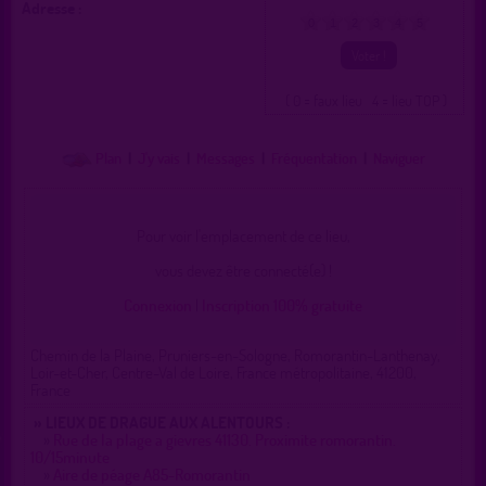
Adresse :
0
1
2
3
4
5
( 0 = faux lieu 4 = lieu TOP )
Plan
|
J'y vais
|
Messages
|
Fréquentation
|
Naviguer
Pour voir l'emplacement de ce lieu,
vous devez être connecté(e) !
Connexion
|
Inscription 100% gratuite
Chemin de la Plaine, Pruniers-en-Sologne, Romorantin-Lanthenay,
Loir-et-Cher, Centre-Val de Loire, France métropolitaine, 41200,
France
» LIEUX DE DRAGUE AUX ALENTOURS :
»
Rue de la plage a gievres 41130. Proximite romorantin.
10/15minute
»
Aire de péage A85-Romorantin