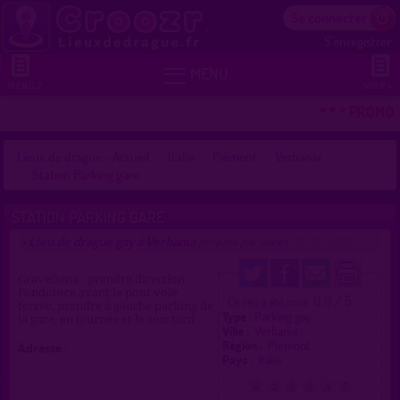
Se connecter
S'enregistrer


MENU
MENU 2
VOIR +
* * * PROMO 
Lieux de drague - Accueil
Italie
Piémont
Verbania
Station Parking gare
STATION PARKING GARE
Lieu de drague gay à Verbania
>
proposé par
snees
(15/01/2026)
Gravellona : prendre direction
Fondotoce avant le pont voie
0.0 / 5
Ce lieu a été noté
ferrée, prendre à gauche parking de
Type :
Parking gay
la gare, en journée et le soir tard
Ville :
Verbania
Région :
Piémont
Adresse :
Pays :
Italie
0
1
2
3
4
5