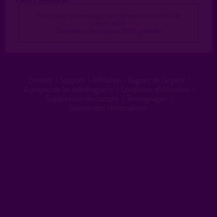
Pour poster un message, vous devez être inscrit(e) et
connecté(e)
Connexion
|
Inscription 100% gratuite
Contact
|
Support
|
Affiliation - Gagnez de l'argent
|
A propos de lieuxdedrague.fr
|
Conditions d'utilisation
|
Suppression de compte
|
Témoignages
|
Gestion des réclamations