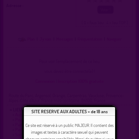
0
1
2
3
4
5
Adresse :
( 0 = faux lieu 4 = lieu TOP )
Plan
|
J'y vais
|
Messages
|
Fréquentation
|
Naviguer
Pour voir l'emplacement de ce lieu,
vous devez être connecté(e) !
Connexion
|
Inscription 100% gratuite
Route du Parc, Argensol, Orange, Carpentras, Vaucluse, Provence-
Alpes-Côte d'Azur, France métropolitaine, 84100, France
» LIEUX DE DRAGUE AUX ALENTOURS :
SITE RESERVE AUX ADULTES + de 18 ans
»
Autoroute A7 aire du Crès, aire du Coudoulet - ORANGE
»
Piscine à coté de l'autoroute
»
Parking arc de triomphe
Ce site est réservé à un public MAJEUR. Il contient des
»
Parking en face du crématorium .
images et textes à caractère sexuel qui peuvent
»
Sortie A7 orange Sud
choquer certaines sensibilités. Merci de quitter si vous