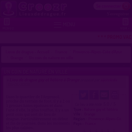
Se connecter
S'enregistrer


MENU
MENU 2
VOIR +
* * * PROMO VAC
Lieux de drague - Accueil
France
Provence-Alpes-Côte d'Azur
Orange
Un coin de nature en ville
UN COIN DE NATURE EN VILLE
Lieu de drague gay et hétéro à Orange
>
proposé par
sijeteledis
(21/02/2025)
Dans le quartier de l'Argensol,
proche du terrain de foot, il y a 2 ou
5.0 / 5
Ce lieu a été noté
3 grosses haies épaisses et dans
Type :
Nature gay et hétéro
l'une d'elle, la plus touffue, il y a un
Ville :
Orange
petit coin qui sert de lieu de
Région :
Provence-Alpes-Cô.
drague. Particulièrement en début
Pays :
France
et fin de journée, dans les moments
les plus calmes.