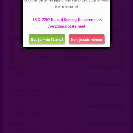
» Fréquentation :
êtes mineur(e).
Pour voir les membres qui fréquentent ce lieu, vous devez
être inscrit(e) et connecté(e).
U.S.C. 2257 Record Keeping Requirements
Connexion
|
Inscription 100% gratuite
Compliance Statement
» Avis / Annonces :
Oui, j'ai + de 18 ans !
Non, je suis mineur
Pour poster un message, vous devez être inscrit(e) et
connecté(e)
Connexion
|
Inscription 100% gratuite
plaisirs84
16/06/2026 à 07h20
Rdv pour couple ou femme
glam
14/09/2025 à 12h38
Dispo mardi dans les alentours pour remplissage d une bonne lope
ou trav Poppers addict
evanol
01/03/2025 à 17h54
Qui pour me sucer
sijeteledis
24/02/2025 à 22h07
Un lieu sympa à préserver en étant propre et respectueux des