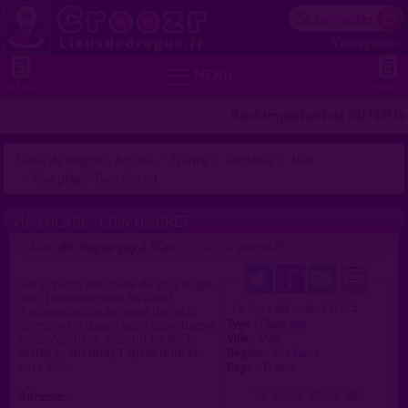
Se connecter
S'enregistrer


MENU
MENU 2
VOIR +
Il est important de NOTER les
Lieux de drague - Accueil
France
Occitanie
Vias
Vias plage -Coin discret
VIAS PLAGE -COIN DISCRET
Lieu de drague gay à Vias
>
proposé par
patrick195
(05/06/2025)
Sur la plage naturelle de Vias Plage,
vers l'embouchure du canal
3.0 / 5
Ce lieu a été noté
d'alimentation du canal du midi,
Type :
Plage gay
derrière les dunes petit coin discret
Ville :
Vias
pour s'amuser. Surtout en été le
Région :
Occitanie
matin avant midi, l'après midi et
Pays :
France
vers 18h.
Adresse :
0
1
2
3
4
5