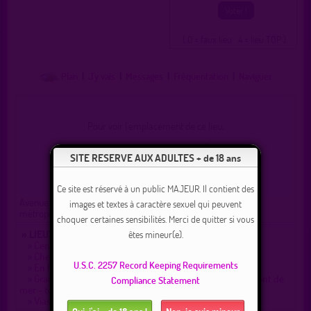
( 0 = faux lieu 4 = lieu TOP )
Plan
|
J'y vais
|
Messages
|
Fréquentation
|
Naviguer
Pour voir l'emplacement de ce lieu,
vous devez être connecté(e) !
SITE RESERVE AUX ADULTES + de 18 ans
Connexion
|
Inscription 100% gratuite
Ce site est réservé à un public MAJEUR. Il contient des
Avenue du Clôt, Vias, Béziers, Hérault, Occitanie, France
images et textes à caractère sexuel qui peuvent
métropolitaine, 34450, France
choquer certaines sensibilités. Merci de quitter si vous
» LIEUX DE DRAGUE AUX ALENTOURS :
êtes mineur(e).
»
Centre Archipel - La Cité de l'eau à Agde
»
Chemin du littoral
U.S.C. 2257 Record Keeping Requirements
»
En face parking ciné Le Traveling - Agde
»
Grau d'Agde - poste de secour - maison abandonée - front de
Compliance Statement
mer - toilette publique
»
Vias l'écluse du libron le long du canal