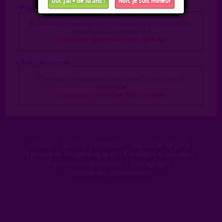
Oui, j'ai + de 18 ans !
Non, je suis mineur
» Fréquentation :
Pour voir les membres qui fréquentent ce lieu, vous devez
être inscrit(e) et connecté(e).
Connexion
|
Inscription 100% gratuite
» Avis / Annonces :
Pour poster un message, vous devez être inscrit(e) et
connecté(e)
Connexion
|
Inscription 100% gratuite
Contact
|
Support
|
Affiliation - Gagnez de l'argent
|
A propos de lieuxdedrague.fr
|
Conditions d'utilisation
|
Suppression de compte
|
Témoignages
|
Gestion des réclamations