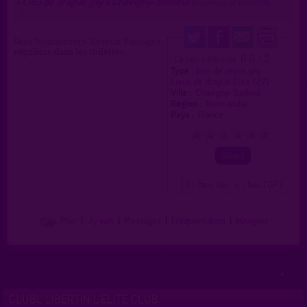
Lieu de drague gay à Chavigny-Bailleul
>
proposé par
mec276
(09/03/2026)
Sens Nonancourt- Evreux Passages
réguliers dans les toilettes.
0.0 / 5
Ce lieu a été noté
Type :
Aire de repos gay
Lieux de drague Eure (27)
Ville :
Chavigny-Bailleul
Région :
Normandie
Pays :
France
0
1
2
3
4
5
( 0 = faux lieu 4 = lieu TOP )
Plan
|
J'y vais
|
Messages
|
Fréquentation
|
Naviguer
CLUBL LIBERTIN L'ELITE CLUB