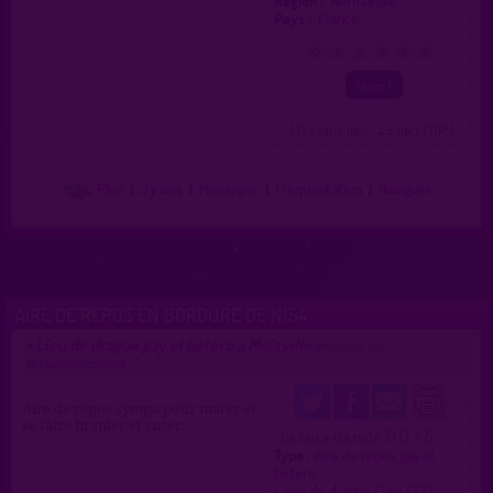
Région :
Normandie
Pays :
France
0
1
2
3
4
5
( 0 = faux lieu 4 = lieu TOP )
Plan
|
J'y vais
|
Messages
|
Fréquentation
|
Naviguer
AIRE DE REPOS EN BORDURE DE N154
Lieu de drague gay et hétéro à Moisville
>
proposé par
brraannlecooool
(08/03/2024)
Aire de repos sympa pour mater et
se faire branler et sucer.
0.0 / 5
Ce lieu a été noté
Type :
Aire de repos gay et
hétéro
Lieux de drague Eure (27)