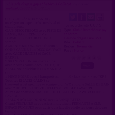
Lieu de drague gay et hétéro à Colletot
>
proposé par
melimelo89000
(23/12/2025)
CLUB CHIC de NORMANDIE,
ou règne un esprit très convivial et
0.0 / 5
Ce lieu a été noté
chaleureux.
Type :
Club / Discothèque gay
CLUB DISCOTHEQUE avec PISTE DE
et hétéro
DANSE, BAR LICENCE IV et
Lieux de drague Eure (27)
FORMULE RESTAURATION le
Ville :
Colletot
samedi.
Région :
Normandie
2 GRANDS SALONS avec chacun 3
COINS CÂLINS, l'un DECO SAUVAGE
Pays :
France
avec CAGE CHAINES et CAGE
BARRES.
0
1
2
3
4
5
1 GRAND SALON sur mezzanine
avec 2 coins câlins déco EXOTIQUE.
2 SALONS individuels FERMANTS A
CLE.
( 0 = faux lieu 4 = lieu TOP )
1 PIECE NOIRE avec 2 banquettes.
Tous les ESPACES CÂLINS se
trouvent à l'étage, niveau équipé d'un WC et d'une SALLE DE BAIN
avec 2 DOUCHES INDIVIDUELLES et DOUBLE LAVABOS
Au rez de chaussée une DOUCHE COLLECTIVE, 2 WC et DOUBLE
LAVABOS.
1 SALON très COCOONING avec 3 BANQUETTES.
Grand VESTIAIRE avec casiers individuels FERMANTS A CLE.
ESPACE FUMEURS sous abris ou à la belle étoile les jours de beau
temps.