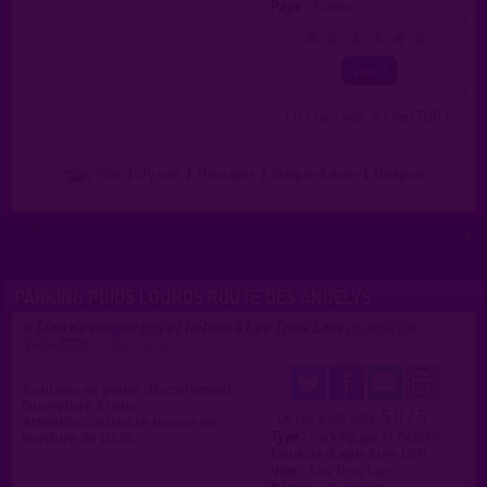
Pays :
France
0
1
2
3
4
5
( 0 = faux lieu 4 = lieu TOP )
Plan
|
J'y vais
|
Messages
|
Fréquentation
|
Naviguer
PARKING POIDS LOURDS ROUTE DES ANDELYS
Lieu de drague gay et hétéro à Les Trois Lacs
>
proposé par
brian2778
(11/06/2024)
Routiers en pause discrètement.
Ouverture à tous
5.0 / 5
Ce lieu a été noté
Attention ce lieu se trouve en
Type :
Parking gay et hétéro
bordure de D135.
Lieux de drague Eure (27)
Ville :
Les Trois Lacs