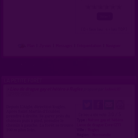
0
1
2
3
4
5
( 0 = faux lieu 4 = lieu TOP )
Plan
|
J'y vais
|
Messages
|
Fréquentation
|
Naviguer
LA PETITE FORÊT
Lieu de drague gay et hétéro à Rugles
>
proposé par
ludovic10
(27/01/2025)
Depuis L'Aigle, direction Rugles.
Après Saint Martin d'Ecublei
3.0 / 5
Ce lieu a été noté
prendre à droite. Se garer près du
Type :
Nature gay et hétéro
château puis à pied, prendre le
Lieux de drague Eure (27)
chemin à gauche. La forêt se trouve
Ville :
Rugles
100 m plus loin.
Région :
Normandie