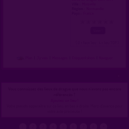
Ville :
Moisville
Région :
Normandie
Pays :
France
0
1
2
3
4
5
( 0 = faux lieu 4 = lieu TOP )
Plan
|
J'y vais
|
Messages
|
Fréquentation
|
Naviguer
Vous connaissez des lieux de drague que nous n'avons pas encore
référencés ?
Ajoutez un lieu !
Votre pseudo apparaîtra sur ce lieu, en bas à droite. Merci d'avance pour
votre aide précieuse !
»
2
3
4
5
6
7
8
1