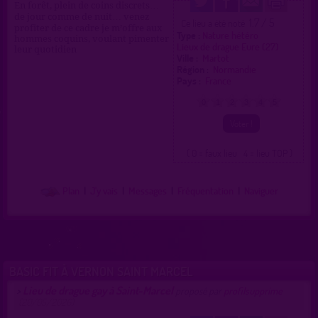
En forêt, plein de coins discrets…
de jour comme de nuit… venez
1.7 / 5
Ce lieu a été noté
profiter de ce cadre je m’offre aux
Type :
Nature hétéro
hommes coquins, voulant pimenter
Lieux de drague Eure (27)
leur quotidien
Ville :
Martot
Région :
Normandie
Pays :
France
0
1
2
3
4
5
( 0 = faux lieu 4 = lieu TOP )
Plan
|
J'y vais
|
Messages
|
Fréquentation
|
Naviguer
BASIC FIT À VERNON SAINT MARCEL
Lieu de drague gay à Saint-Marcel
>
proposé par
profilsupprime
(20/05/2026)