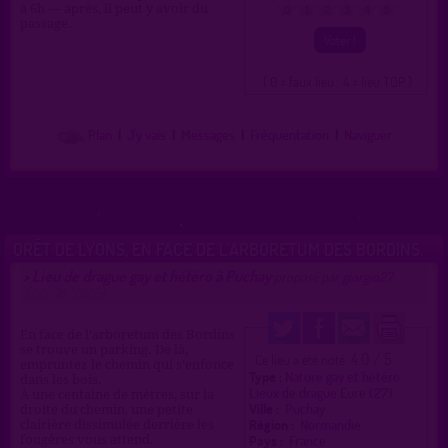
à 6h — après, il peut y avoir du
0
1
2
3
4
5
passage.
( 0 = faux lieu 4 = lieu TOP )
Plan
|
J'y vais
|
Messages
|
Fréquentation
|
Naviguer
ORÊT DE LYONS, EN FACE DE L’ARBORETUM DES BORDINS.
Lieu de drague gay et hétéro à Puchay
>
proposé par
giorgio27
(22/08/2025)
En face de l’arboretum des Bordins
se trouve un parking. De là,
4.0 / 5
Ce lieu a été noté
empruntez le chemin qui s’enfonce
Type :
Nature gay et hétéro
dans les bois.
Lieux de drague Eure (27)
À une centaine de mètres, sur la
Ville :
Puchay
droite du chemin, une petite
Région :
Normandie
clairière dissimulée derrière les
Pays :
France
fougères vous attend.