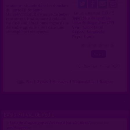
Ambiance chaude dans les douches
du Basic-Fit de Saint-
0.0 / 5
Ce lieu a été noté
Marcel/Vernon, il s’y passe de belles
Type :
Salle de sport gay
rencontres, tout comme à celui de
Lieux de drague Eure (27)
Val-de-Reuil. Une bonne façon de se
Ville :
Saint-Marcel
détendre après le sport dans une
Région :
Normandie
atmosphère très sympa.
Pays :
France
0
1
2
3
4
5
( 0 = faux lieu 4 = lieu TOP )
Plan
|
J'y vais
|
Messages
|
Fréquentation
|
Naviguer
BASIC-FIT VAL DE REUIL
Lieu de drague gay et hétéro à Val-de-Reuil
>
proposé par
profilsupprime
(19/05/2026)