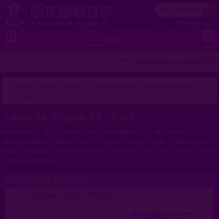
Se connecter
S'enregistrer


MENU
MENU 2
VOIR +
*** L'application mobile CROOZR 
Lieux de drague - Accueil
Lieux de drague par Département
Eure - 27
Lieux de drague 27 - Eure
Aire de repos
Bar
Cinéma
Club / Discothèque
En ville
Hôtels et
chambres d'hôtes
Nature
Parc
Parking
Piscine
Plage
Salle de sport
Sauna
Sexshop
Sites de rencontres, de drague ou de sexe
Soirées privées
Toilettes publiques
LA MARASSE EN FORET
Lieu de drague hétéro à Martot
>
proposé par
elodiie78
(04/06/2026)