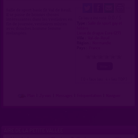
Salle de sport basic fit Val de Reuil,
il se passe de bonnes choses
0.0 / 5
Ce lieu a été noté
intéressantes dans les vestiaires en
Type :
Salle de sport gay et
fin de journée, vestiaires mixtes
hétéro
avec douches homme femme
Lieux de drague Eure (27)
mélangées.
Ville :
Val-de-Reuil
Région :
Normandie
Pays :
France
0
1
2
3
4
5
( 0 = faux lieu 4 = lieu TOP )
Plan
|
J'y vais
|
Messages
|
Fréquentation
|
Naviguer
AIRE DE LA PETITE VALLÉE