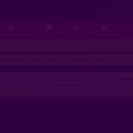
FR
⚐
Shops
NEWS
MESSAGES
CONNEXION
Prévention
gue - Accueil
France
Auvergne Rhone Alpes
Chanas
ous connaissez des lieux de drague que nous n'avons pas encore référencé
Ajoutez un lieu !
pseudo apparaîtra sur ce lieu, en bas à droite. Merci d'avance pour votre aide pr