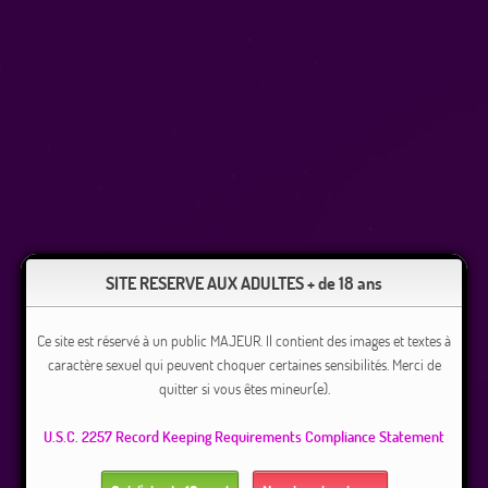
SITE RESERVE AUX ADULTES + de 18 ans
Ce site est réservé à un public MAJEUR. Il contient des images et textes à
caractère sexuel qui peuvent choquer certaines sensibilités. Merci de
quitter si vous êtes mineur(e).
U.S.C. 2257 Record Keeping Requirements Compliance Statement