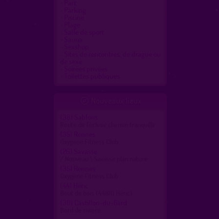
Parc
Parking
Piscine
Plage
Salle de sport
Sauna
Sexshop
Sites de rencontres, de drague ou
de sexe
Soirées privées
Toilettes publiques
Nouveaux lieux

(38)
Sablons
Route de l'écluse chemin tranquille
(35)
Rennes
Oxygène Fitness Club
(26)
Savasse
/ Nouveau \ Savasse plan nature
(35)
Rennes
Oxygène Fitness Club
(44)
Héric
Bout de bois (44810 Héric)
(30)
Castillon-du-Gard
Bord de rivière