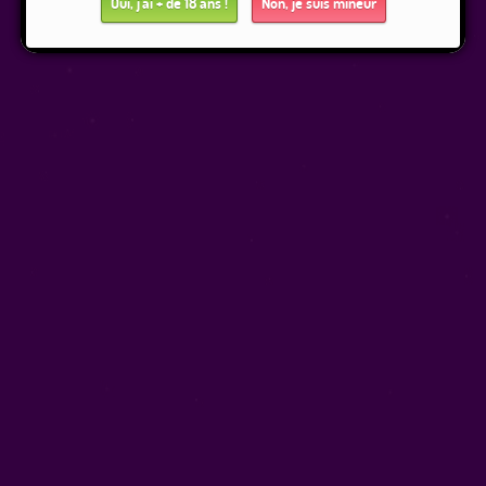
Oui, j'ai + de 18 ans !
Non, je suis mineur