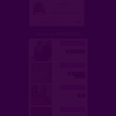
gjj02
homme, trav 58 ans
02100 Saint-Quentin
Configurer le nombre
...suite
Inscrits sur SNAPDRAGUE