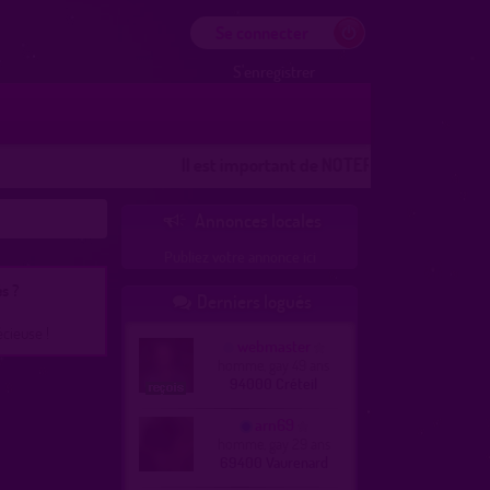
Se connecter
S'enregistrer
Il est important de NOTER les lieux
Les lieux 1
Annonces locales

Publiez votre annonce ici
s ?
Derniers logués

écieuse !
webmaster
homme, gay 49 ans
94000 Créteil
arn69
homme, gay 29 ans
69400 Vaurenard