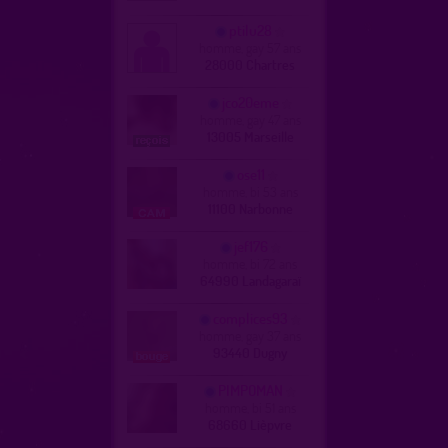
ptilu28
homme, gay 57 ans
28000 Chartres
jco20eme
homme, gay 47 ans
13005 Marseille
ose11
homme, bi 53 ans
11100 Narbonne
jef176
homme, bi 72 ans
64990 Landagaraï
complices93
homme, gay 37 ans
93440 Dugny
PIMPOMAN
homme, bi 51 ans
68660 Lièpvre