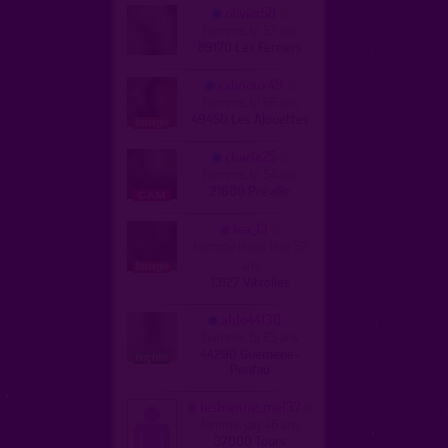
olivier58
homme, bi 57 ans
89170 Les Ferriers
calinoux49
homme, bi 66 ans
49450 Les Alouettes
charle25
homme, bi 54 ans
21600 Préville
lea_13
homme trans, trav 57
ans
13127 Vitrolles
aldo44130
homme, bi 63 ans
44290 Guémené-
Penfao
lesbienne_mel37
femme, gay 46 ans
37000 Tours