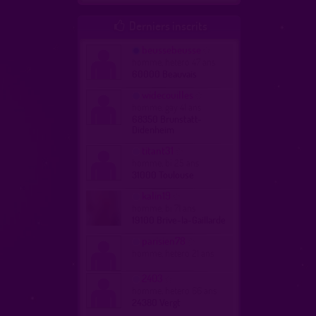
Derniers inscrits

beussebeusse
homme, hetero 47 ans
60000 Beauvais
widecouilles
homme, gay 41 ans
68350 Brunstatt-
Didenheim
titant31
homme, bi 25 ans
31000 Toulouse
kalin19
homme, bi 71 ans
19100 Brive-la-Gaillarde
parisien78
homme, hetero 21 ans
2403
homme, hetero 66 ans
24380 Vergt