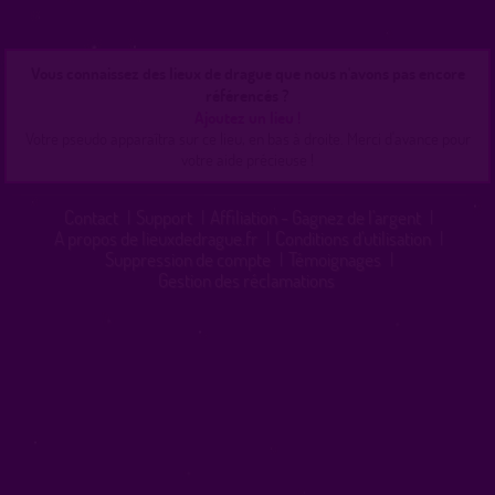
Vous connaissez des lieux de drague que nous n'avons pas encore
référencés ?
Ajoutez un lieu !
Votre pseudo apparaîtra sur ce lieu, en bas à droite. Merci d'avance pour
votre aide précieuse !
Contact
|
Support
|
Affiliation - Gagnez de l'argent
|
A propos de lieuxdedrague.fr
|
Conditions d'utilisation
|
Suppression de compte
|
Témoignages
|
Gestion des réclamations