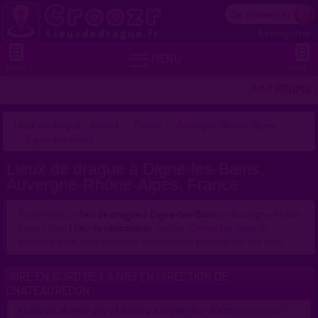
Se connecter
S'enregistrer


MENU
MENU 2
VOIR +
* * * PROMO 
Lieux de drague - Accueil
France
Auvergne-Rhône-Alpes
Digne-les-Bains
Lieux de drague à Digne-les-Bains,
Auvergne-Rhône-Alpes, France
Tu cherches un
lieu de drague à Digne-les-Bains
en Auvergne-Rhône-
Alpes ? Voici
1 lieu de rencontres
: nature.
Connectez-vous
ou
inscrivez-vous
pour contacter les membres présents sur ces lieux.
AIRE EN BORD DE LA N85 EN DIRECTION DE
CHATEAUREDON
Lieu de drague gay et hétéro à Digne-les-Bains
>
proposé par