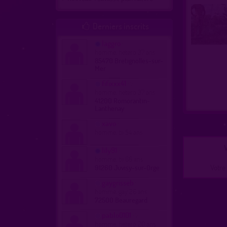
Derniers inscrits

laggro
homme, hetero 37 ans
85470 Bretignolles-sur-
Mer
fifixxx41
homme, hetero 37 ans
41200 Romorantin-
Lanthenay
xavo
homme, bi 54 ans
V
lily91
homme, bi 66 ans
Votre 
91260 Juvisy-sur-Orge
gaygrisseb
homme, gay 26 ans
72500 Beauregard
pablo0101
homme, hetero 20 ans