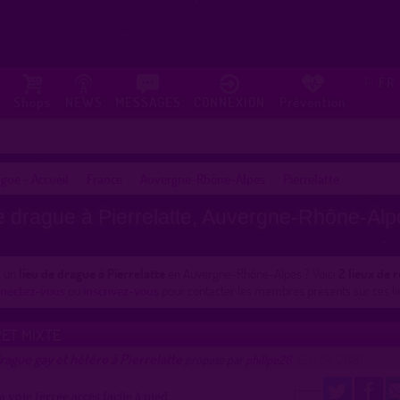
FR
⚐
Shops
NEWS
MESSAGES
CONNEXION
Prévention
gue - Accueil
France
Auvergne-Rhône-Alpes
Pierrelatte
e drague à Pierrelatte, Auvergne-Rhône-Alp
s un
lieu de drague à Pierrelatte
en Auvergne-Rhône-Alpes ? Voici
2 lieux de 
nectez-vous
ou
inscrivez-vous
pour contacter les membres présents sur ces li
RET MIXTE
rague gay et hétéro à Pierrelatte
proposé par
phillpe26
(24/04/2018)
a voie ferrée accès facile à pied.