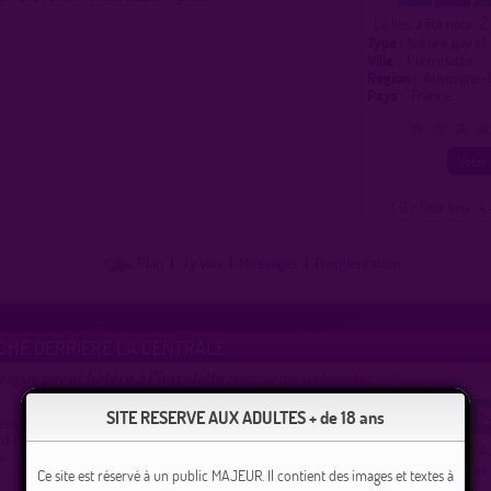
2
Ce lieu a été noté
Type :
Nature gay et
Ville :
Pierrelatte
Région :
Auvergne-
Pays :
France
0
1
2
3
( 0 = faux lieu 4 
Plan
|
J'y vais
|
Messages
|
Fréquentation
CHE DERRIÈRE LA CENTRALE
rague gay et hétéro à Pierrelatte
proposé par
webmaster
(17/10/2016)
SITE RESERVE AUX ADULTES + de 18 ans
ers tranquilles au fond du lac. Se balader derrière la
d du lac, endroit très sympa et plein de petits coins
4
Ce lieu a été noté
s.
Type :
Nature gay et
Ce site est réservé à un public MAJEUR. Il contient des images et textes à
Ville :
Pierrelatte