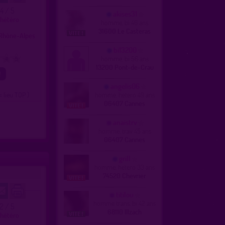
.4 / 5
akises31
 hétéro
homme, bi 46 ans
31600 Le Casteras
Rhône-Alpes
bi13200
homme, bi 56 ans
4
5
13200 Pont-de-Crau
angelis06
= lieu TOP )
homme, hetero 49 ans
06407 Cannes
anaistrv
homme, trav 45 ans
06407 Cannes
grill
homme, hetero 33 ans
74520 Chevrier
titilou
homme trans, bi 42 ans
.2 / 5
68110 Illzach
 hétéro