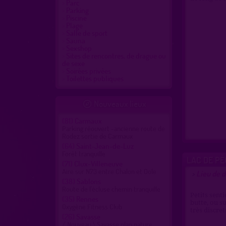
Parc
Parking
Piscine
Plage
Salle de sport
Sauna
Sexshop
Sites de rencontres, de drague ou
de sexe
Soirées privées
Toilettes publiques
Nouveaux lieux

(81)
Carmaux
Parking réouvert -ancienne route de
Rodez sortie de Carmaux
(64)
Saint-Jean-de-Luz
Forêt tranquille
LAC DE PÈ
(71)
Clux-Villeneuve
Aire sur N73 entre Chalon et Dole
Lieu de d
>
(38)
Sablons
Route de l'écluse chemin tranquille
Petits senti
(35)
Rennes
butte, ou su
Oxygène Fitness Club
très discret
(26)
Savasse
/ Nouveau \ Savasse plan nature