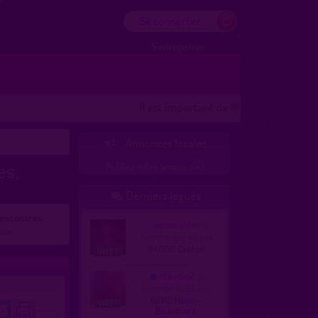
Se connecter
S'enregistrer
Il est important de NOTER les lieux
Les l
Annonces locales

Publiez votre annonce ici
es,
Derniers logués

rencontres
:
webmaster
eux.
homme, gay 49 ans
94000 Créteil
claudio2
homme, bi 65 ans
62110 Hénin-
Beaumont