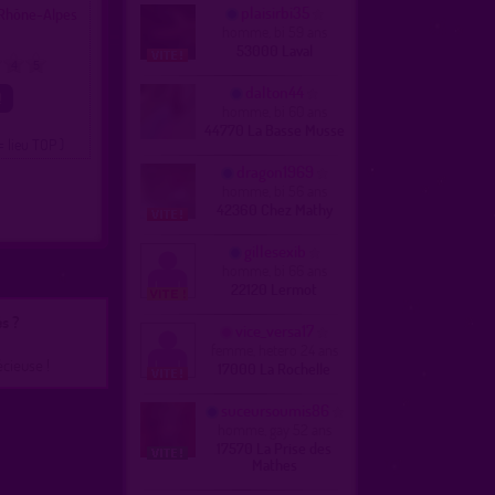
plaisirbi35
Rhône-Alpes
homme, bi 59 ans
53000 Laval
4
5
dalton44
homme, bi 60 ans
44770 La Basse Musse
= lieu TOP )
dragon1969
homme, bi 56 ans
42360 Chez Mathy
gillesexib
homme, bi 66 ans
22120 Lermot
s ?
vice_versa17
femme, hetero 24 ans
écieuse !
17000 La Rochelle
suceursoumis86
homme, gay 52 ans
17570 La Prise des
Mathes