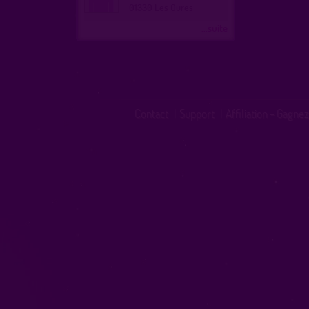
01330 Les Oures
...suite
Contact
|
Support
|
Affiliation - Gagnez