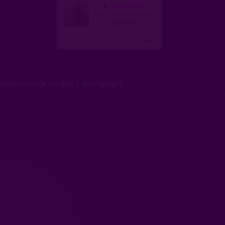
chaudbi69
homme, hetero 44 ans
13200 Arles
Configurer le nombre
...suite
Suppression de compte
|
Témoignages
|