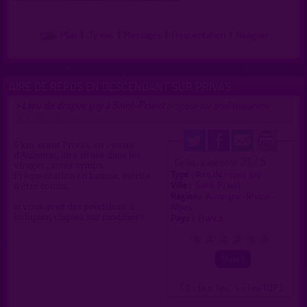
Plan
|
J'y vais
|
Messages
|
Fréquentation
|
Naviguer
AIRE DE REPOS EN DESCENDANT SUR PRIVAS
Lieu de drague gay à Saint-Priest
>
proposé par
profilsupprime
(24/06/2013)
5 km avant Privas, en venant
d'Aubenas, aire située dans les
3.1 / 5
Ce lieu a été noté
virages , assez sympa.
Type :
Aire de repos gay
Fréquentation en hausse, mérite
Ville :
Saint-Priest
d’être connu.
Région :
Auvergne-Rhône-
Alpes
si vous avez des précisions à
Pays :
France
indiquer, cliquez sur modifier !
0
1
2
3
4
5
( 0 = faux lieu 4 = lieu TOP )