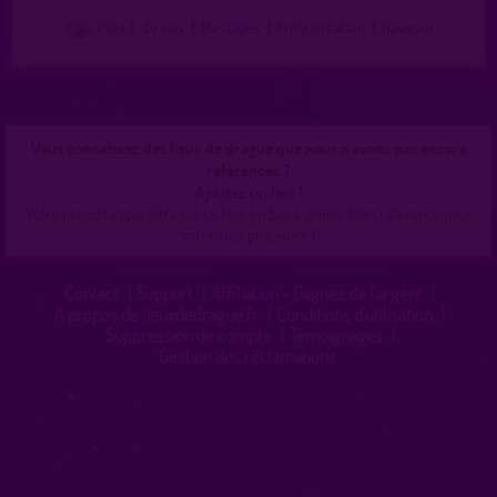
Plan
|
J'y vais
|
Messages
|
Fréquentation
|
Naviguer
Vous connaissez des lieux de drague que nous n'avons pas encore
référencés ?
Ajoutez un lieu !
Votre pseudo apparaîtra sur ce lieu, en bas à droite. Merci d'avance pour
votre aide précieuse !
Contact
|
Support
|
Affiliation - Gagnez de l'argent
|
A propos de lieuxdedrague.fr
|
Conditions d'utilisation
|
Suppression de compte
|
Témoignages
|
Gestion des réclamations