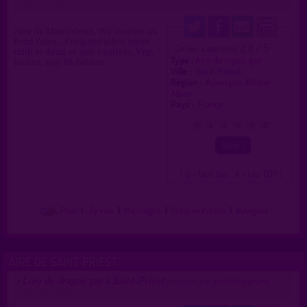
(28/03/2025)
Aire de Manissieux, WC routier au
fond l’aire.. Fréquentation entre
2.8 / 5
Ce lieu a été noté
midi et deux et soir routiers, Vrp,
Type :
Aire de repos gay
locaux, gay, bi, hétéro
Ville :
Saint-Priest
Région :
Auvergne-Rhône-
Alpes
Pays :
France
0
1
2
3
4
5
( 0 = faux lieu 4 = lieu TOP )
Plan
|
J'y vais
|
Messages
|
Fréquentation
|
Naviguer
AIRE DE SAINT PRIEST
Lieu de drague gay à Saint-Priest
>
proposé par
profilsupprime
(28/03/2025)