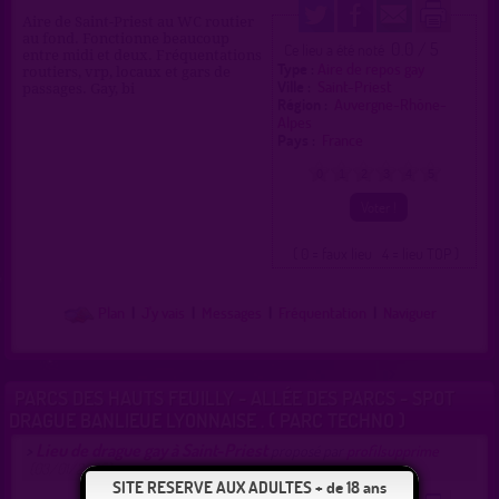
Aire de Saint-Priest au WC routier
au fond. Fonctionne beaucoup
0.0 / 5
Ce lieu a été noté
entre midi et deux. Fréquentations
Type :
Aire de repos gay
routiers, vrp, locaux et gars de
Ville :
Saint-Priest
passages. Gay, bi
Région :
Auvergne-Rhône-
Alpes
Pays :
France
0
1
2
3
4
5
( 0 = faux lieu 4 = lieu TOP )
Plan
|
J'y vais
|
Messages
|
Fréquentation
|
Naviguer
PARCS DES HAUTS FEUILLY - ALLÉE DES PARCS - SPOT
DRAGUE BANLIEUE LYONNAISE . ( PARC TECHNO )
Lieu de drague gay à Saint-Priest
>
proposé par
profilsupprime
(03/01/2025)
SITE RESERVE AUX ADULTES + de 18 ans