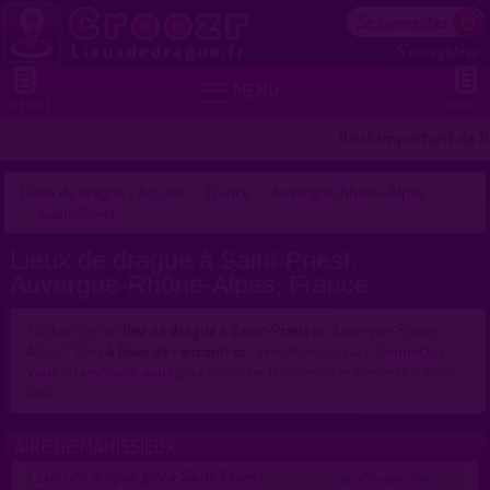
Se connecter
S'enregistrer


MENU
MENU 2
VOIR +
Il est important de N
Lieux de drague - Accueil
France
Auvergne-Rhône-Alpes
Saint-Priest
Lieux de drague à Saint-Priest,
Auvergne-Rhône-Alpes, France
Tu cherches un
lieu de drague à Saint-Priest
en Auvergne-Rhône-
Alpes ? Voici
4 lieux de rencontres
: aire de repos, parc.
Connectez-
vous
ou
inscrivez-vous
pour contacter les membres présents sur ces
lieux.
AIRE DE MANISSIEUX
Lieu de drague gay à Saint-Priest
>
proposé par
profilsupprime