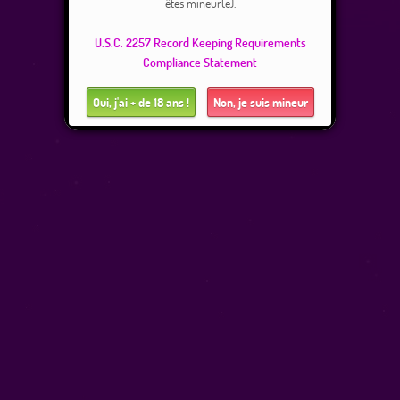
êtes mineur(e).
U.S.C. 2257 Record Keeping Requirements
Compliance Statement
Oui, j'ai + de 18 ans !
Non, je suis mineur