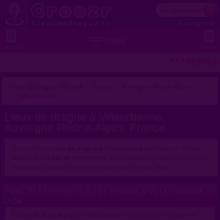
Se connecter
S'enregistrer


MENU
MENU 2
VOIR +
* * * PROMO V
Lieux de drague - Accueil
France
Auvergne-Rhône-Alpes
Villeurbanne
Lieux de drague à Villeurbanne,
Auvergne-Rhône-Alpes, France
Tu cherches un
lieu de drague à Villeurbanne
en Auvergne-Rhône-
Alpes ? Voici
1 lieu de rencontres
: parc.
Connectez-vous
ou
inscrivez-
vous
pour contacter les membres présents sur ces lieux.
PARC DE FEYSSINE - LIEU DE DRAGUE À VILLEURBANNE /
LYON
Lieu de drague gay à Villeurbanne
>
proposé par
profilsupprime