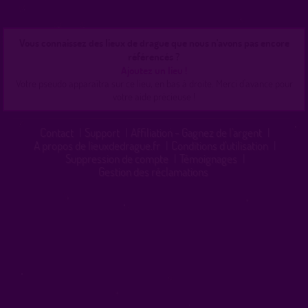
Vous connaissez des lieux de drague que nous n'avons pas encore
référencés ?
Ajoutez un lieu !
Votre pseudo apparaîtra sur ce lieu, en bas à droite. Merci d'avance pour
votre aide précieuse !
Contact
|
Support
|
Affiliation - Gagnez de l'argent
|
A propos de lieuxdedrague.fr
|
Conditions d'utilisation
|
Suppression de compte
|
Témoignages
|
Gestion des réclamations