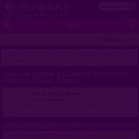
Se connecter
S'enregistrer


MENU
MENU 2
VOIR +
Il est important de
Lieux de drague - Accueil
France
Bourgogne Franche-Comté
Clamecy
Lieux de drague à Clamecy, Bourgogne
Franche-Comté, France
Tu cherches un
lieu de drague à Clamecy
en Bourgogne Franche-
Comté ? Voici
1 lieu de rencontres
: toilettes publiques.
Connectez-
vous
ou
inscrivez-vous
pour contacter les membres présents sur ces
lieux.
SANITAIRES PUBLICS
Lieu de drague gay à Clamecy
>
proposé par
love58
(15/05/2017)