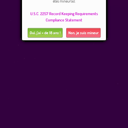
êtes mineur(e).
U.S.C. 2257 Record Keeping Requirements
Compliance Statement
Oui, j'ai + de 18 ans !
Non, je suis mineur