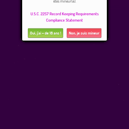
êtes mineur(e).
U.S.C. 2257 Record Keeping Requirements
Compliance Statement
Oui, j'ai + de 18 ans !
Non, je suis mineur