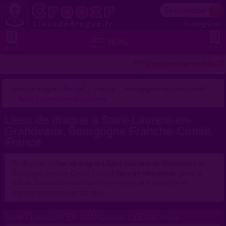
Se connecter
S'enregistrer


MENU
MENU 2
VOIR +
*** L'application mobile CR
Lieux de drague - Accueil
France
Bourgogne Franche-Comté
Saint-Laurent-en-Grandvaux
Lieux de drague à Saint-Laurent-en-
Grandvaux, Bourgogne Franche-Comté,
France
Tu cherches un
lieu de drague à Saint-Laurent-en-Grandvaux
en
Bourgogne Franche-Comté ? Voici
2 lieux de rencontres
: parking,
nature.
Connectez-vous
ou
inscrivez-vous
pour contacter les
membres présents sur ces lieux.
SAINT LAURENT EN GRANDVAUX, LES ROCHATS