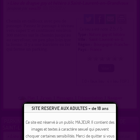
Lieu de drague gay et hétéro à Saint-Laurent-en-Grandvaux
>
proposé par
vava39
(19/07/2023)
Chemin en cailloux avec peu de
passage. Passez le passage à niveau
2.5 / 5
Ce lieu a été noté
vers super U et continuez environ
Type :
Nature gay et hétéro
300 mètres sur le chemin jusqu'au
Ville :
Saint-Laurent-en-G.
au carrefour, un peu plus loin que
Région :
Bourgogne-Franche-.
la ferme. Il y a une barrière en fer
Pays :
France
qui ferme un parking.
0
1
2
3
4
5
( 0 = faux lieu 4 = lieu TOP )
Plan
|
J'y vais
|
Messages
|
Fréquentation
|
Naviguer
SITE RESERVE AUX ADULTES + de 18 ans
PARKING PROCHE FORÊT EN BORDURE DE N5 PRÈS DE
Ce site est réservé à un public MAJEUR. Il contient des
SAINT-LAURENT-EN-GRANDVAUX
images et textes à caractère sexuel qui peuvent
Lieu de drague gay à Saint-Laurent-en-Grandvaux
choquer certaines sensibilités. Merci de quitter si vous
>
proposé par