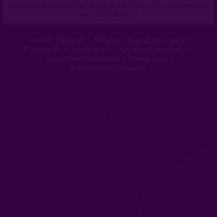
Votre pseudo apparaîtra sur ce lieu, en bas à droite. Merci d'avance pour
votre aide précieuse !
Contact
|
Support
|
Affiliation - Gagnez de l'argent
|
A propos de lieuxdedrague.fr
|
Conditions d'utilisation
|
Suppression de compte
|
Témoignages
|
Gestion des réclamations