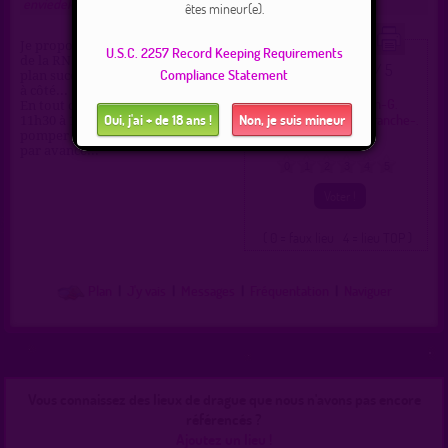
enviedekeue
(16/02/2023)
êtes mineur(e).
Je propose ce parking certes proche
U.S.C. 2257 Record Keeping Requirements
de la RN5 mais discret, parfait pour
3.0 / 5
Ce lieu a été noté
Compliance Statement
plan suce voiture ou en forêt juste
Type :
Parking gay
à côté...
Ville :
Saint-Laurent-en-G.
En tout cas, du lundi au jeudi de
Oui, j'ai + de 18 ans !
Non, je suis mineur
Région :
Bourgogne-Franche-.
11h30 à 12h, je suis dispo pour
Pays :
France
pomper vos queues, me prévenir
par avance...
0
1
2
3
4
5
( 0 = faux lieu 4 = lieu TOP )
Plan
|
J'y vais
|
Messages
|
Fréquentation
|
Naviguer
Vous connaissez des lieux de drague que nous n'avons pas encore
référencés ?
Ajoutez un lieu !