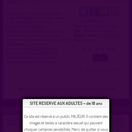
placide
(17/12/2025)
Lieu isolé à la nuit tombée, peu
éclairé. Parfait pour la discrétion.
1.7 / 5
Ce lieu a été noté
Il est commun d'y faire des
Type :
Nature gay et hétéro
rencontres agréables.
Ville :
Beaune-la-Rolande
Le parx est un chemin arboré qui
Région :
Centre-Val de Loire
entoure une aire de jeux, cette
Pays :
France
dernière est entourée de murs et de
bâtiments sans fenêtres.
Pour y avoir déjà amener des
0
1
2
3
4
5
personnes je vous garantis la
discrétion et les petits coins
discrets qui sont nombreux.
( 0 = faux lieu 4 = lieu TOP )
Plan
|
J'y vais
|
Messages
|
Fréquentation
|
Naviguer
SITE RESERVE AUX ADULTES + de 18 ans
TOILETTES PUBLIQUES DE BEAUNE-LA-ROLANDE
Ce site est réservé à un public MAJEUR. Il contient des
Lieu de drague gay et hétéro à Beaune-la-Rolande
>
proposé par
images et textes à caractère sexuel qui peuvent
latrique
(03/12/2013)
choquer certaines sensibilités. Merci de quitter si vous