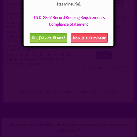
êtes mineur(e).
Ces toilettes se trouvent derrière
l'Hôtel-de-Ville de Beaune-la-
1.8 / 5
Ce lieu a été noté
Rolande. Plus précisément quand
Type :
Toilettes publiques gay
U.S.C. 2257 Record Keeping Requirements
vous êtes face à la mairie, ça se
et hétéro
situe dans la rue à droite. 30 mètres
Compliance Statement
Ville :
Beaune-la-Rolande
après sur votre gauche, vous y
Région :
Centre-Val de Loire
serez. Soyez assez discret, car il y a
Pays :
France
quelques habitations autour,
Oui, j'ai + de 18 ans !
Non, je suis mineur
Il faut y aller uniquement à la
tombée de la nuit, en général à
0
1
2
3
4
5
partir de 20h30.
Modérateur : comme pour tout lieu
public, respectez l'endroit et ne
consommez pas sur place
( 0 = faux lieu 4 = lieu TOP )
Plan
|
J'y vais
|
Messages
|
Fréquentation
|
Naviguer
Vous connaissez des lieux de drague que nous n'avons pas encore
référencés ?
Ajoutez un lieu !