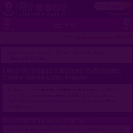
Se connecter
S'enregistrer


MENU
MENU 2
VOIR +
*** L'application mobile CROOZR p
Lieux de drague - Accueil
France
Centre-Val de Loire
Beaune-la-Rolande
Lieux de drague à Beaune-la-Rolande,
Centre-Val de Loire, France
Tu cherches un
lieu de drague à Beaune-la-Rolande
en Centre-Val de
Loire ? Voici
2 lieux de rencontres
: toilettes publiques, nature.
Connectez-vous
ou
inscrivez-vous
pour contacter les membres
présents sur ces lieux.
PARX DERRIÈRE LA,MAISON DE RETRAITE
Lieu de drague gay et hétéro à Beaune-la-Rolande
>
proposé par