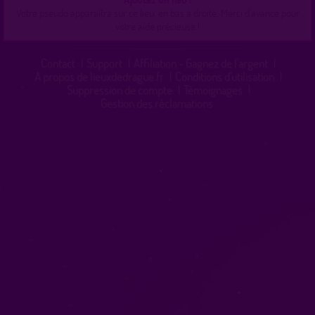
Votre pseudo apparaîtra sur ce lieu, en bas à droite. Merci d'avance pour
votre aide précieuse !
Contact
|
Support
|
Affiliation - Gagnez de l'argent
|
A propos de lieuxdedrague.fr
|
Conditions d'utilisation
|
Suppression de compte
|
Témoignages
|
Gestion des réclamations