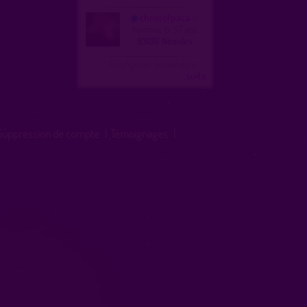
christofpaca
homme, bi 57 ans
83136 Néoules
Configurer le nombre
...suite
Suppression de compte
|
Témoignages
|