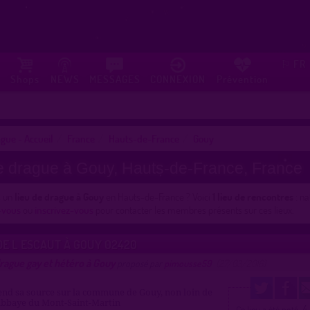
FR
⚐
Shops
NEWS
MESSAGES
CONNEXION
Prévention
gue - Accueil
France
Hauts-de-France
Gouy
e drague à Gouy, Hauts-de-France, France
s un
lieu de drague à Gouy
en Hauts-de-France ? Voici
1 lieu de rencontres
: na
-vous
ou
inscrivez-vous
pour contacter les membres présents sur ces lieux.
E L ESCAUT À GOUY 02420
rague gay et hétéro à Gouy
proposé par
pimousse59
(27/03/2016)
end sa source sur la commune de Gouy, non loin de
abbaye du Mont-Saint-Martin
4
Ce lieu a été noté