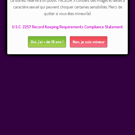
Ce site est réservé à un public MAJEUR. Il contient des images et textes à
caractère sexuel qui peuvent choquer certaines sensibilités. Merci de
quitter si vous êtes mineur(e).
U.S.C. 2257 Record Keeping Requirements Compliance Statement
Oui, j'ai + de 18 ans !
Non, je suis mineur