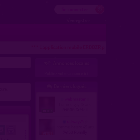
Se connecter
S'enregistrer
*** L'application mobile CROOZR pour les téléphones A
Annonces locales

Publiez votre annonce ici
Derniers logués

ture.
webmaster
homme, gay 49 ans
94000 Créteil
rafway74
homme, hetero 49 ans
74150 Rumilly
.2 / 5