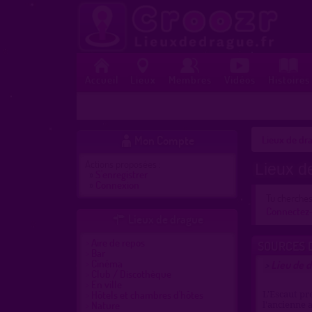
Accueil
Lieux
Membres
Vidéos
Histoires
Mon Compte
Lieux de dra

Actions proposées :
Lieux d
»
S'enregistrer
»
Connexion
Tu cherche
Connectez
Lieux de drague

Aire de repos
SOURCES D
Bar
Cinéma
Lieu de d
>
Club / Discothèque
En ville
Hôtels et chambres d'hôtes
L'Escaut pr
Nature
l'ancienne 