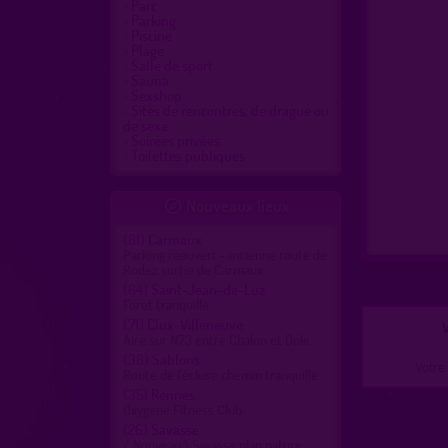
Parc
Parking
Piscine
Plage
Salle de sport
Sauna
Sexshop
Sites de rencontres, de drague ou
de sexe
Soirées privées
Toilettes publiques
Nouveaux lieux

(81)
Carmaux
Parking réouvert -ancienne route de
Rodez sortie de Carmaux
(64)
Saint-Jean-de-Luz
Forêt tranquille
(71)
Clux-Villeneuve
V
Aire sur N73 entre Chalon et Dole
(38)
Sablons
Votre 
Route de l'écluse chemin tranquille
(35)
Rennes
Oxygène Fitness Club
(26)
Savasse
/ Nouveau \ Savasse plan nature