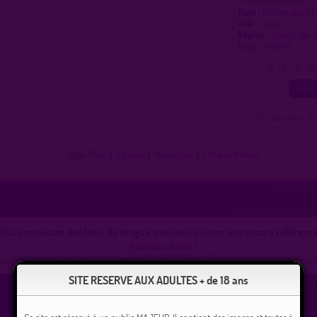
Type :
Nature gay et
Ville :
Gouy
Région :
Hauts-de-
Pays :
France
0
1
2
3
( 0 = faux lieu 4 
Plan
|
J'y vais
|
Messages
|
Fréquentation
ous connaissez des lieux de drague que nous n'avons pas encore référencé
Ajoutez un lieu !
pseudo apparaîtra sur ce lieu, en bas à droite. Merci d'avance pour votre aide pr
SITE RESERVE AUX ADULTES + de 18 ans