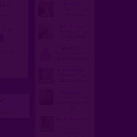
tom26
 hétéro
homme, bi 48 ans
37000 Tours
France
biactifmios
4
5
homme, bi 44 ans
33380 Andron
teddy67
= lieu TOP )
homme, hetero 79 ans
67520 Marlenheim
didoudunord
homme, bi 71 ans
59310 Le Boujon
ptitgros45
homme, bi 53 ans
s ?
45170 Neuville-aux-
Bois
écieuse !
qdesalopeadispo
homme, bi 55 ans
17350 Les