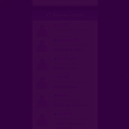
Derniers inscrits

riri123
femme, hetero 30 ans
coquindu09
homme, hetero 45 ans
09210 Saint-Ybars
mathmath
homme, 18 ans
02800 La Fère
tbm67
homme, hetero 49 ans
67210 Obernai
kkkkk
homme, hetero 29 ans
38470 Les Gélinières
aladin111
homme, hetero 46 ans
51000 Châlons-en-
Champagne