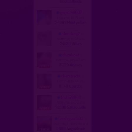
Goumaillauds
gege340007
homme, bi 74 ans
34967 Montpellier
sloudwig2
homme, bi 48 ans
24530 Villars
davohnat
homme, gay 47 ans
21220 Aiserey
cherchactif
homme, bi 44 ans
19140 Uzerche
biste78800
homme, bi 56 ans
78500 Sartrouville
firedegarde33
homme, hetero 44 ans
16016 Angoulême