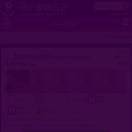
Se connecter
S'enregistrer


MENU
MENU 2
VOIR +
* * * PROMO 
ratuit
bonet64990
homme bi de 49 ans
débloqué
64100 Bayonne
Je suis
célibataire
et mesure 1m73 pour 60 kilos.
Je cherche plutôt
une femme
entre 19 et 98 ans pour
du sexe