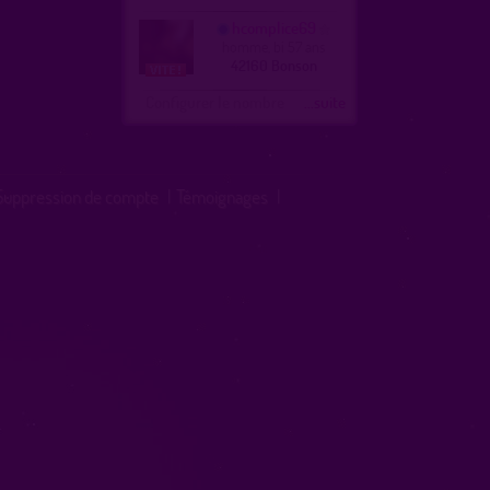
hcomplice69
homme, bi 57 ans
42160 Bonson
Configurer le nombre
...suite
Suppression de compte
|
Témoignages
|