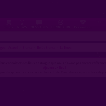
FR
⚐
Shops
NEWS
MESSAGES
CONNEXION
Prévention
gue - Accueil
France
Ile De France
La Noue
ous connaissez des lieux de drague que nous n'avons pas encore référencé
Ajoutez un lieu !
pseudo apparaîtra sur ce lieu, en bas à droite. Merci d'avance pour votre aide pr