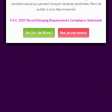
caractère sexuel qui peuvent choquer certaines sensibilités. Merci de
quitter si vous êtes mineur(e).
U.S.C. 2257 Record Keeping Requirements Compliance Statement
Oui, j'ai + de 18 ans !
Non, je suis mineur