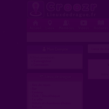
Accueil
Lieux
Membres
Vidéos
Histoires
Mon Compte
Lieux de dra

Actions proposées :
»
S'enregistrer
»
Connexion
V
Votre 
Lieux de drague

Aire de repos
Bar
Cinéma
Club / Discothèque
En ville
Hôtels et chambres d'hôtes
Nature