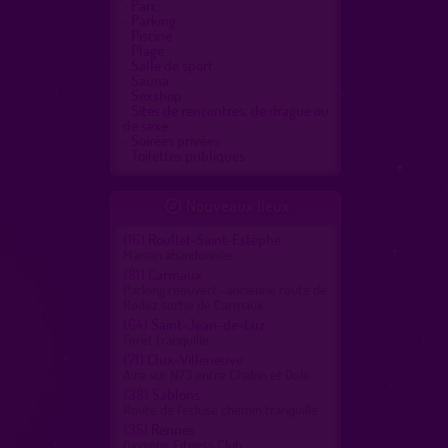
Parc
Parking
Piscine
Plage
Salle de sport
Sauna
Sexshop
Sites de rencontres, de drague ou
de sexe
Soirées privées
Toilettes publiques
Nouveaux lieux

(16)
Roullet-Saint-Estèphe
Maison abandonnée
(81)
Carmaux
Parking réouvert -ancienne route de
Rodez sortie de Carmaux
(64)
Saint-Jean-de-Luz
Forêt tranquille
(71)
Clux-Villeneuve
Aire sur N73 entre Chalon et Dole
(38)
Sablons
Route de l'écluse chemin tranquille
(35)
Rennes
Oxygène Fitness Club