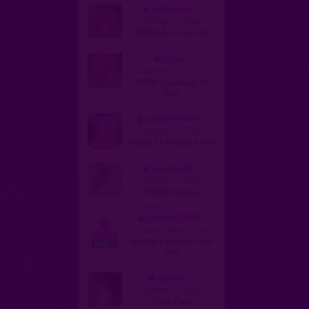
hothotpoy
homme, bi 55 ans
21560 Arc-sur-Tille
philx
homme, bi 63 ans
71680 La Grange du
Bois
jaimelesbites
homme, bi 55 ans
24200 Le Moulin à Vent
pourfun16
homme, bi 42 ans
16200 Fleurac
julien850001
homme, hetero 33 ans
85000 La Roche-sur-
Yon
regards
homme, bi 69 ans
75011 Paris