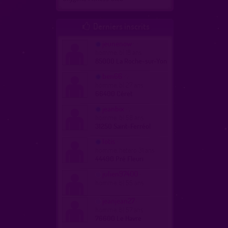
Derniers inscrits

jeunenow
homme, bi 18 ans
85000 La Roche-sur-Yon
ben66
homme, bi 27 ans
66400 Céret
jeanbix
homme, bi 58 ans
31250 Saint-Ferréol
lotis
homme, hetero 31 ans
44490 Pré Fleuri
julien97400
homme, bi 55 ans
jeanjean27
homme, bi 57 ans
76600 Le Havre