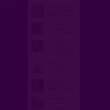
nathphil66
homme, bi 60 ans
66945 Perpignan
bi47
homme, bi 57 ans
47350 Soumaille
klin568
homme, bi 62 ans
44250 Saint-Brevin-
les-Pins
chobivalence
homme, bi 44 ans
26000 Valence
vitranquille
homme, bi 55 ans
16360 Chez Bodille
sweetdeeck
homme, bi 53 ans
69006 Lyon