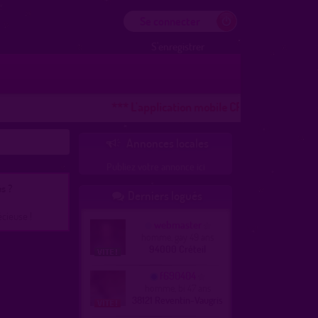
Se connecter
S'enregistrer
*** L'application mobile CROOZR pour les télé
Annonces locales

Publiez votre annonce ici
s ?
Derniers logués

écieuse !
webmaster
homme, gay 49 ans
94000 Créteil
f690404
homme, bi 47 ans
38121 Reventin-Vaugris