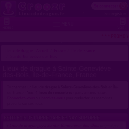
Se connecter
S'enregistrer


MENU
MENU 2
VOIR +
* * * PROMO V
Lieux de drague - Accueil
France
Île-de-France
Sainte-Geneviève-des-Bois
Lieux de drague à Sainte-Geneviève-
des-Bois, Île-de-France, France
Tu cherches un
lieu de drague à Sainte-Geneviève-des-Bois
en Île-
de-France ? Voici
4 lieux de rencontres
: parc, piscine, nature.
Connectez-vous
ou
inscrivez-vous
pour contacter les membres
présents sur ces lieux.
PETIT BOIS DE L'ORGE GARE EPINAY SUR ORGE
Lieu de drague gay à Sainte-Geneviève-des-Bois
>
proposé par