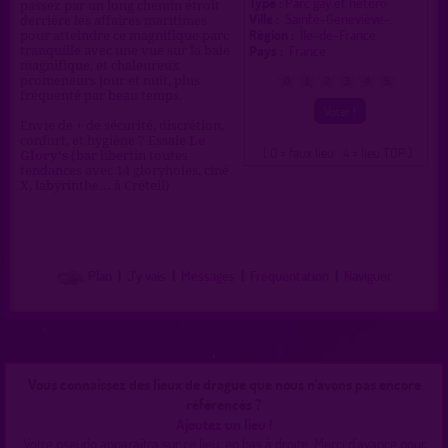
Type :
Parc gay et hétéro
passez par un long chemin étroit
Ville :
Sainte-Geneviève-.
derrière les affaires maritimes
Région :
Île-de-France
pour atteindre ce magnifique parc
Pays :
France
tranquille avec une vue sur la baie
magnifique, et chaleureux
promeneurs jour et nuit, plus
0
1
2
3
4
5
fréquenté par beau temps.
Envie de + de sécurité, discrétion,
confort, et hygiène ? Essaie
Le
( 0 = faux lieu 4 = lieu TOP )
Glory's
(bar libertin toutes
tendances avec 14 gloryholes, ciné
X, labyrinthe... à Créteil)
Plan
|
J'y vais
|
Messages
|
Fréquentation
|
Naviguer
Vous connaissez des lieux de drague que nous n'avons pas encore
référencés ?
Ajoutez un lieu !
Votre pseudo apparaîtra sur ce lieu, en bas à droite. Merci d'avance pour