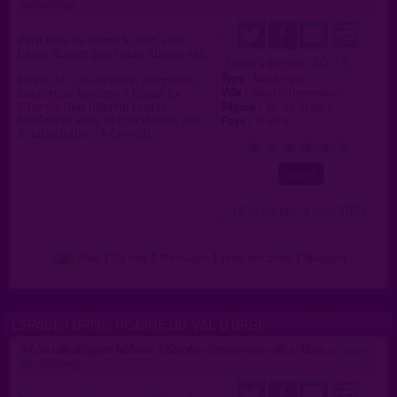
pimzenboy
(03/04/2020)
Petit bois au calme le soir, avec
bancs discret pour plan discret ext,
3.0 / 5
Ce lieu a été noté
Type :
Nature gay
Envie de + de sécurité, discrétion,
Ville :
Sainte-Geneviève-.
confort, et hygiène ? Essaie
Le
Région :
Île-de-France
Glory's
(bar libertin toutes
Pays :
France
tendances avec 14 gloryholes, ciné
X, labyrinthe... à Créteil)
0
1
2
3
4
5
( 0 = faux lieu 4 = lieu TOP )
Plan
|
J'y vais
|
Messages
|
Fréquentation
|
Naviguer
ESPACE FORME, PISCINE DU VAL D'ORGE
Lieu de drague hétéro à Sainte-Geneviève-des-Bois
>
proposé
par
bitalairjo
(21/08/2013)