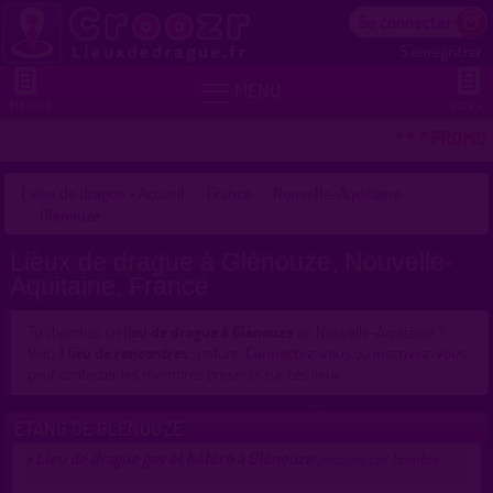
Se connecter
S'enregistrer


MENU
MENU 2
VOIR +
* * * PROMO
Lieux de drague - Accueil
France
Nouvelle-Aquitaine
Glénouze
Lieux de drague à Glénouze, Nouvelle-
Aquitaine, France
Tu cherches un
lieu de drague à Glénouze
en Nouvelle-Aquitaine ?
Voici
1 lieu de rencontres
: nature.
Connectez-vous
ou
inscrivez-vous
pour contacter les membres présents sur ces lieux.
ETANG DE GLENOUZE
Lieu de drague gay et hétéro à Glénouze
>
proposé par
hombre
(11/05/2026)