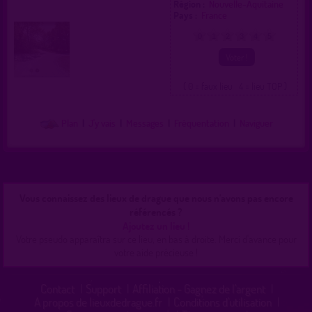
Région :
Nouvelle-Aquitaine
Pays :
France
0
1
2
3
4
5
( 0 = faux lieu 4 = lieu TOP )
Plan
|
J'y vais
|
Messages
|
Fréquentation
|
Naviguer
Vous connaissez des lieux de drague que nous n'avons pas encore
référencés ?
Ajoutez un lieu !
Votre pseudo apparaîtra sur ce lieu, en bas à droite. Merci d'avance pour
votre aide précieuse !
Contact
|
Support
|
Affiliation - Gagnez de l'argent
|
A propos de lieuxdedrague.fr
|
Conditions d'utilisation
|