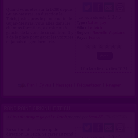
Quand vous êtes sur la D260 depuis
Gujan-Mestras, en direction le
5.0 / 5
Ce lieu a été noté
Teich, juste après le panneau fin de
Type :
Nature gay
Gujan-Mestras, vous allez dans les
Ville :
Le Teich
chemins forestiers, à droite ou à
Région :
Nouvelle-Aquitaine
gauche de la voie de circulation. Il y
Pays :
France
a de la place pour garer les voitures
et jamais de gendarmerie.
0
1
2
3
4
5
( 0 = faux lieu 4 = lieu TOP )
Plan
|
J'y vais
|
Messages
|
Fréquentation
|
Naviguer
ROND POINT CIRKINI LE TEICH
Lieu de drague gay à Le Teich
>
proposé par
fredu33
(28/09/2017)
En sortant de la voie rapide
direction Le Teich. Se garer au rond
2.8 / 5
Ce lieu a été noté