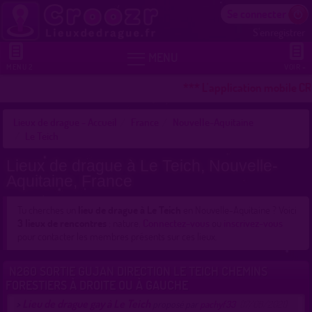
Se connecter
S'enregistrer


MENU
MENU 2
VOIR +
*** L'application mobile CR
Lieux de drague - Accueil
France
Nouvelle-Aquitaine
Le Teich
Lieux de drague à Le Teich, Nouvelle-
Aquitaine, France
Tu cherches un
lieu de drague à Le Teich
en Nouvelle-Aquitaine ? Voici
3 lieux de rencontres
: nature.
Connectez-vous
ou
inscrivez-vous
pour contacter les membres présents sur ces lieux.
N260 SORTIE GUJAN DIRECTION LE TEICH CHEMINS
FORESTIERS À DROITE OU À GAUCHE
Lieu de drague gay à Le Teich
>
proposé par
pachyf33
(17/08/2021)