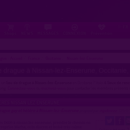
FR
⚐
Shops
NEWS
MESSAGES
CONNEXION
Prévention
gue - Accueil
France
Occitanie
Nissan-lez-Enserune
e drague à Nissan-lez-Enserune, Occitanie,
s un
lieu de drague à Nissan-lez-Enserune
en Occitanie ? Voici
4 lieux de ren
king.
Connectez-vous
ou
inscrivez-vous
pour contacter les membres présents su
ERES NISSAN LEZ ENSERUNE
drague gay et hétéro à Nissan-lez-Enserune
proposé par
mjpdenree
(28/11/
es D609 à nissan lez enserune, prendre le chemin en
treprise Matha, coin discret et boisé très calme
2
Ce lieu a été noté