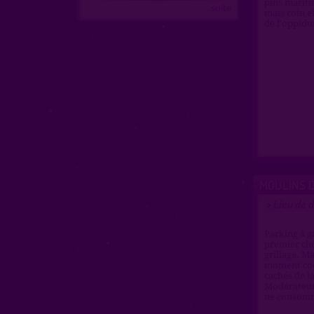
pins mariti
...suite
mais coin e
de l'oppid
MOULINS 
Lieu de 
>
Parking à g
premier che
grillage. M
moment coqu
cachés de l
Modérateur 
ne consomm