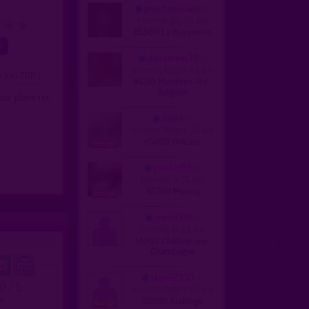
pourtonplaisir
homme, gay 55 ans
4
5
85500 La Buzenière
discretion38
homme, hetero 43 ans
= lieu TOP )
84310 Morières-lès-
Avignon
ur place (et
mat4
homme, hetero 36 ans
45000 Orléans
joecler89
homme, bi 74 ans
85750 Moricq
me51000
homme, bi 24 ans
51000 Châlons-en-
Champagne
steve2333
.0 / 5
homme, hetero 40 ans
ro
33980 Audenge