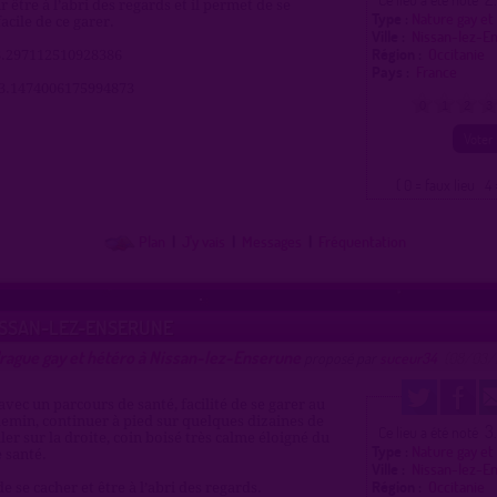
 être à l’abri des regards et il permet de se
Type :
Nature gay et
acile de ce garer.
Ville :
Nissan-lez-E
Région :
Occitanie
43.297112510928386
Pays :
France
 3.1474006175994873
0
1
2
3
( 0 = faux lieu 4 
Plan
|
J'y vais
|
Messages
|
Fréquentation
ISSAN-LEZ-ENSERUNE
drague gay et hétéro à Nissan-lez-Enserune
proposé par
suceur34
(08/03/
avec un parcours de santé, facilité de se garer au
emin, continuer à pied sur quelques dizaines de
3
Ce lieu a été noté
ler sur la droite, coin boisé très calme éloigné du
Type :
Nature gay et
 santé.
Ville :
Nissan-lez-E
Région :
Occitanie
de se cacher et être à l’abri des regards.