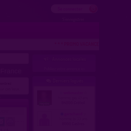
Se connecter
S'enregistrer
* * * PROMO VACANCES ! DERNIERE CHANC
Annonces locales

Publiez votre annonce ici
 France
Derniers logués

contres
:
r ces lieux.
webmaster
homme, gay 49 ans
94000 Créteil
2016)
garschaud
homme, bi 33 ans
81100 Castres
.3 / 5