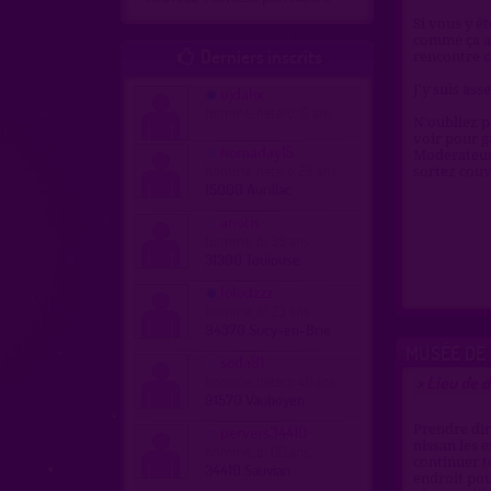
Si vous y ê
comme ça a
Derniers inscrits

rencontre ca
J'y suis ass
ujdalix
homme, hetero 19 ans
N'oubliez pa
voir pour ga
homaday15
Modérateur 
homme, hetero 29 ans
sortez couve
15000 Aurillac
anotis
homme, bi 38 ans
31300 Toulouse
lolodzzz
homme, bi 23 ans
94370 Sucy-en-Brie
MUSÉE DE 
soda91
homme, hetero 40 ans
Lieu de 
>
91570 Vauboyen
pervers34410
Prendre di
nissan les 
homme, bi 60 ans
continuer t
34410 Sauvian
endroit pou