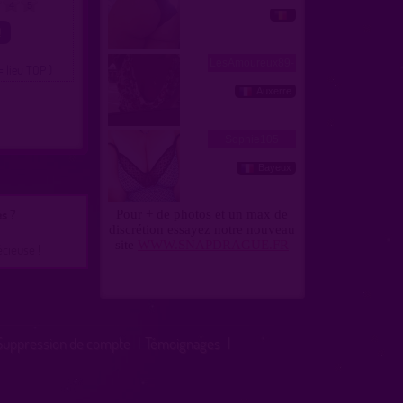
4
5
= lieu TOP )
s ?
écieuse !
Suppression de compte
|
Témoignages
|