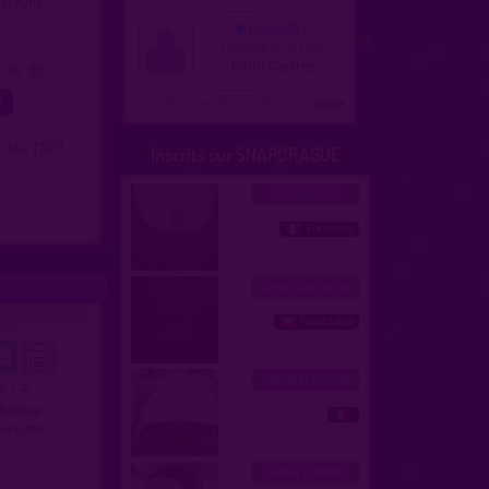
nserune
lucas20
homme, bi 20 ans
81100 Castres
4
5
Configurer le nombre
...suite
= lieu TOP )
Inscrits sur SNAPDRAGUE
016)
.0 / 5
 hétéro
nserune