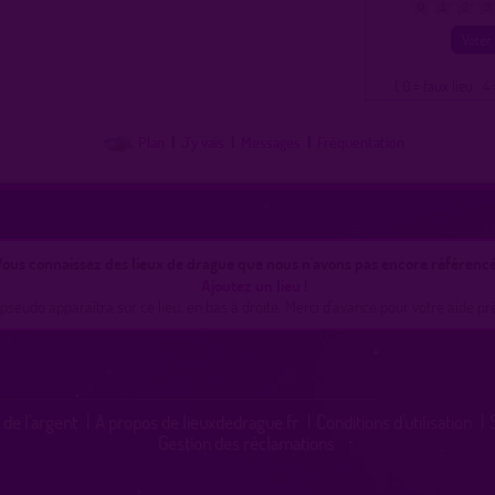
0
1
2
3
( 0 = faux lieu 4 
Plan
|
J'y vais
|
Messages
|
Fréquentation
ous connaissez des lieux de drague que nous n'avons pas encore référencé
Ajoutez un lieu !
pseudo apparaîtra sur ce lieu, en bas à droite. Merci d'avance pour votre aide pr
 de l'argent
|
A propos de lieuxdedrague.fr
|
Conditions d'utilisation
|
Gestion des réclamations