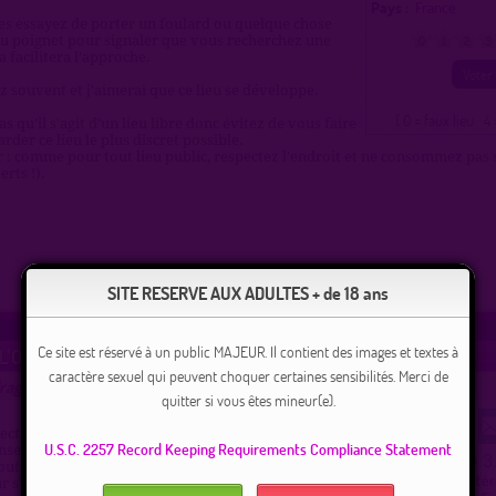
Pays :
France
tes essayez de porter un foulard ou quelque chose
u poignet pour signaler que vous recherchez une
0
1
2
3
 facilitera l'approche.
ez souvent et j'aimerai que ce lieu se développe.
( 0 = faux lieu 4 
s qu'il s'agit d'un lieu libre donc évitez de vous faire
rder ce lieu le plus discret possible.
: comme pour tout lieu public, respectez l'endroit et ne consommez pas s
rts !).
Plan
|
J'y vais
|
Messages
|
Fréquentation
SITE RESERVE AUX ADULTES + de 18 ans
Ce site est réservé à un public MAJEUR. Il contient des images et textes à
L'OPPIDUM D'ENSÉRUNE
caractère sexuel qui peuvent choquer certaines sensibilités. Merci de
drague hétéro à Nissan-lez-Enserune
proposé par
pirate56
(08/04/2015)
quitter si vous êtes mineur(e).
rection oppidum d'enserune soi par colombiers ou
U.S.C. 2257 Record Keeping Requirements Compliance Statement
enserune. Passer au dessous du tunnel du mal pas puis
3
Ce lieu a été noté
out droit. Sur environ 500m a droite il existe un
Type :
Parking hété
r s'arrêter en voiture discret et sympa avec un gros