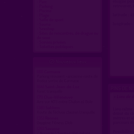
Parc
éloigné pour
Parking
retrouver, f
Piscine
Plage
latitude : 
Salle de sport
Sauna
longitude :
Sexshop
Sites de rencontres, de drague ou
de sexe
Soirées privées
Toilettes publiques
Nouveaux lieux

(81)
Carmaux
Parking réouvert -ancienne route de
Rodez sortie de Carmaux
(64)
Saint-Jean-de-Luz
PINS DE N
Forêt tranquille
Lieu de 
>
(71)
Clux-Villeneuve
Aire sur N73 entre Chalon et Dole
(38)
Sablons
Lieu calme 
Route de l'écluse chemin tranquille
début du ch
(35)
Rennes
mètres et al
Oxygène Fitness Club
parcours de
(26)
Savasse
Possibilité 
/ Nouveau \ Savasse plan nature