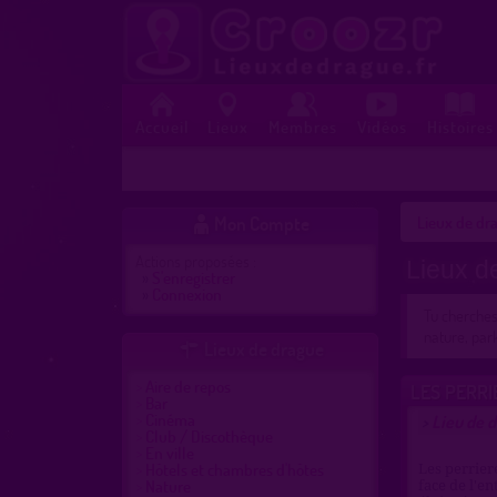
Accueil
Lieux
Membres
Vidéos
Histoires
Mon Compte
Lieux de dra

Actions proposées :
Lieux d
»
S'enregistrer
»
Connexion
Tu cherche
nature, par
Lieux de drague

Aire de repos
LES PERRI
Bar
Cinéma
Lieu de 
>
Club / Discothèque
En ville
Hôtels et chambres d'hôtes
Les perrier
Nature
face de l'en