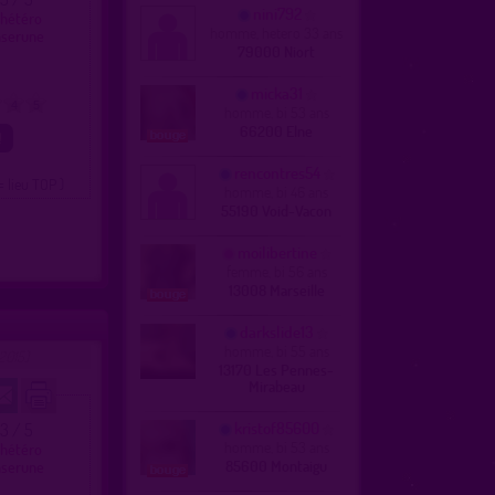
nini792
 hétéro
homme, hetero 33 ans
nserune
79000 Niort
micka31
4
5
homme, bi 53 ans
66200 Elne
rencontres54
= lieu TOP )
homme, bi 46 ans
55190 Void-Vacon
moilibertine
femme, bi 56 ans
13008 Marseille
darkslide13
homme, bi 55 ans
2015)
13170 Les Pennes-
Mirabeau
kristof85600
.3 / 5
homme, bi 53 ans
 hétéro
85600 Montaigu
nserune