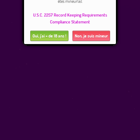
êtes mineur(e).
U.S.C. 2257 Record Keeping Requirements
Compliance Statement
Oui, j'ai + de 18 ans !
Non, je suis mineur