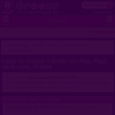
Se connecter
S'enregistrer


MENU
MENU 2
VOIR +
* * * PROMO VA
Lieux de drague - Accueil
France
Pays de la Loire
Brette-les-Pins
Lieux de drague à Brette-les-Pins, Pays
de la Loire, France
Tu cherches un
lieu de drague à Brette-les-Pins
en Pays de la Loire ?
Voici
1 lieu de rencontres
: nature.
Connectez-vous
ou
inscrivez-vous
pour contacter les membres présents sur ces lieux.
BOIS DISCRET BRETTE LES PINS
Lieu de drague gay à Brette-les-Pins
>
proposé par
miam72
(14/09/2025)