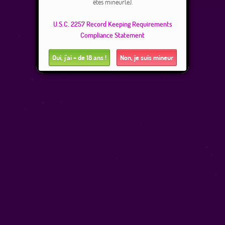
êtes mineur(e).
U.S.C. 2257 Record Keeping Requirements
Compliance Statement
Oui, j'ai + de 18 ans !
Non, je suis mineur