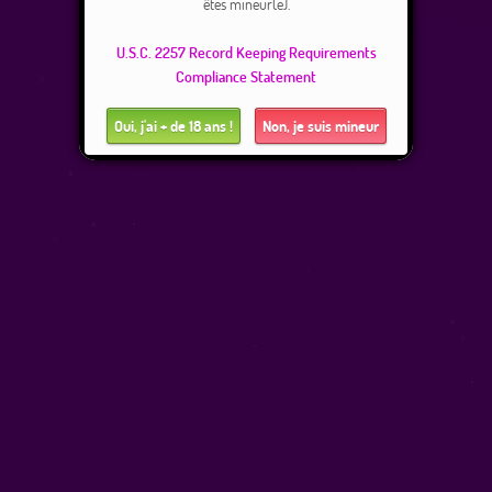
êtes mineur(e).
U.S.C. 2257 Record Keeping Requirements
Compliance Statement
Oui, j'ai + de 18 ans !
Non, je suis mineur