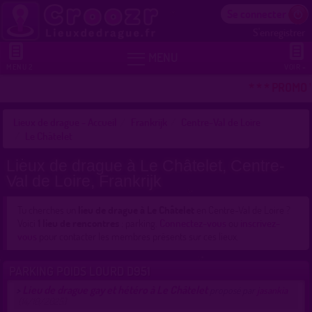
Se connecter
S'enregistrer


MENU
MENU 2
VOIR +
* * * PROMO 
Lieux de drague - Accueil
Frankrijk
Centre-Val de Loire
Le Châtelet
Lieux de drague à Le Châtelet, Centre-
Val de Loire, Frankrijk
Tu cherches un
lieu de drague à Le Châtelet
en Centre-Val de Loire ?
Voici
1 lieu de rencontres
: parking.
Connectez-vous
ou
inscrivez-
vous
pour contacter les membres présents sur ces lieux.
PARKING POIDS LOURD D951
Lieu de drague gay et hétéro à Le Châtelet
>
proposé par
jasankia
(14/10/2025)