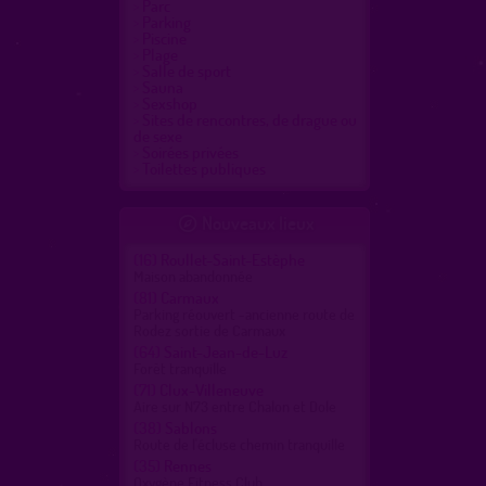
Parc
Parking
Piscine
Plage
Salle de sport
Sauna
Sexshop
Sites de rencontres, de drague ou
de sexe
Soirées privées
Toilettes publiques
Nouveaux lieux

(16)
Roullet-Saint-Estèphe
Maison abandonnée
(81)
Carmaux
Parking réouvert -ancienne route de
Rodez sortie de Carmaux
(64)
Saint-Jean-de-Luz
Forêt tranquille
(71)
Clux-Villeneuve
Aire sur N73 entre Chalon et Dole
(38)
Sablons
Route de l'écluse chemin tranquille
(35)
Rennes
Oxygène Fitness Club