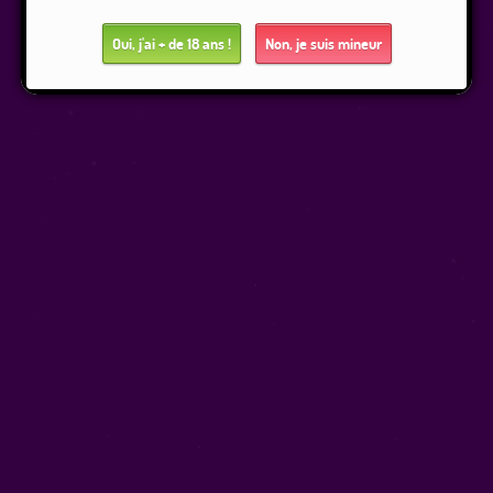
Oui, j'ai + de 18 ans !
Non, je suis mineur