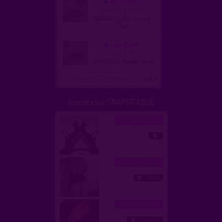
etienne85
homme, bi 58 ans
85000 La Roche-sur-
Yon
lopedu44
homme, bi 57 ans
44700 Le Moulin Neuf
Configurer le nombre
...suite
Inscrits sur SNAPDRAGUE