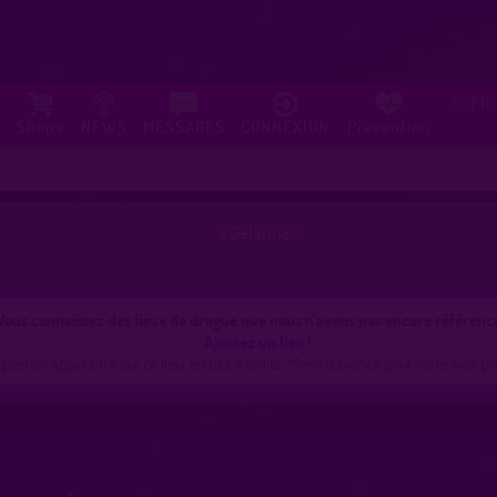
FR
⚐
Shops
NEWS
MESSAGES
CONNEXION
Prévention
»
Gélannes
Vous connaissez des lieux de drague que nous n'avons pas encore référenc
Ajoutez un lieu !
 pseudo apparaîtra sur ce lieu, en bas à droite. Merci d'avance pour votre aide pr