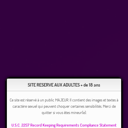
SITE RESERVE AUX ADULTES + de 18 ans
Ce site est réservé à un public MAJEUR. Il contient des images et textes à
caractère sexuel qui peuvent choquer certaines sensibilités. Merci de
quitter si vous êtes mineur(e).
U.S.C. 2257 Record Keeping Requirements Compliance Statement