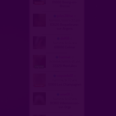
01000 Bourg-en-
Bresse
jules31tlse
homme, hetero 30 ans
83520 Roquebrune-
sur-Argens
did68
homme, bi 44 ans
68000 Colmar
hazmat
homme, hetero 48 ans
33320 Montalieu
coquinbi01
homme, bi 72 ans
01160 Les Champagnes
wiwi91
homme, bi 47 ans
91360 Villemoisson-
sur-Orge