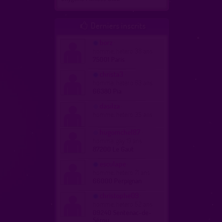
Derniers inscrits

borz
homme, hetero 38 ans
75001 Paris
christa3
homme, hetero 63 ans
66380 Pia
dasilza
homme, hetero 35 ans
hugomchel87
homme, gay 19 ans
87200 Le Gaut
esculape
homme, hetero 71 ans
66000 Perpignan
christophe09
homme, hetero 52 ans
09240 Sentenac-de-
Sérou