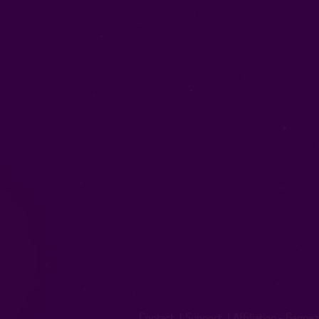
Contact
|
Support
|
Affiliation - Gagnez