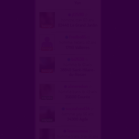
Yon
jf2590
homme, trav 63 ans
83440 Le Grand Jardin
fredbo85
homme, hetero 40 ans
17110 Vallières
bi2638
homme, bi 61 ans
38840 Saint-Hilaire-
du-Rosier
alineredon
homme trans, bi 49 ans
35600 Courée
suceafond34
homme, gay 56 ans
34300 Agde
leasoumise
homme trans, trav 61 ans