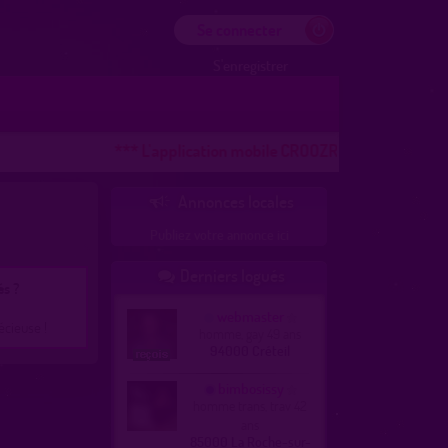
Se connecter
S'enregistrer
*** L'application mobile CROOZR pour les téléphones 
Annonces locales

Publiez votre annonce ici
Derniers logués

és ?
webmaster
écieuse !
homme, gay 49 ans
94000 Créteil
bimbosissy
homme trans, trav 42
ans
85000 La Roche-sur-