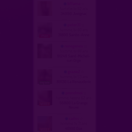
bffama
homme, bi 62 ans
34990 Juvignac
peter31
homme, bi 60 ans
31800 Sainte-Anne
renegenev
homme, bi 66 ans
91240 Saint-Michel-
sur-Orge
grazie2
homme, bi 53 ans
89130 La Renauderie
prendmoi
homme, hetero 62 ans
56800 La Grange
Neuve
cailns
homme, bi 71 ans
40100 Dax