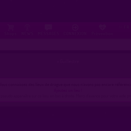
FR
⚐
Shops
NEWS
MESSAGES
CONNEXION
Prévention
»
Guillestre
Vous connaissez des lieux de drague que nous n'avons pas encore référenc
Ajoutez un lieu !
 pseudo apparaîtra sur ce lieu, en bas à droite. Merci d'avance pour votre aide pr