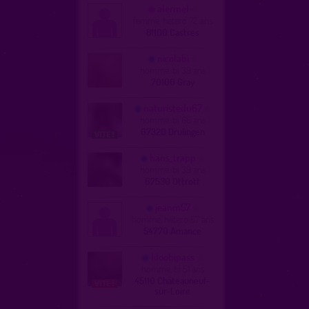
alermel
femme, hetero 72 ans
81100 Castres
nicolabi
homme, bi 39 ans
70100 Gray
naturistedu67
homme, bi 66 ans
67320 Drulingen
hans_trapp
homme, bi 39 ans
67530 Ottrott
jeanm57
homme, hetero 67 ans
54770 Amance
liloobipass
homme, bi 51 ans
45110 Châteauneuf-
sur-Loire