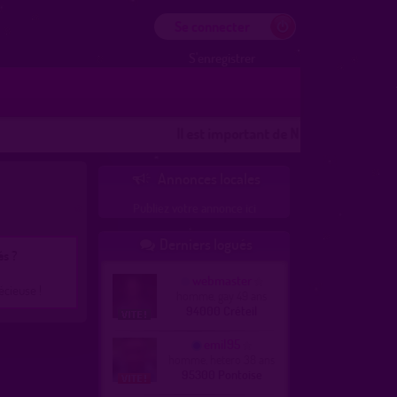
Se connecter
S'enregistrer
Il est important de NOTER les lieux
Les l
Annonces locales

Publiez votre annonce ici
Derniers logués

és ?
webmaster
écieuse !
homme, gay 49 ans
94000 Créteil
emil95
homme, hetero 38 ans
95300 Pontoise