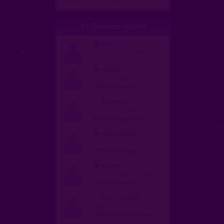
Derniers inscrits

lucas81
homme, gay 40 ans
sdhd123
homme, hetero 22 ans
80000 Amiens
dadyvice
homme, bi 50 ans
43230 Faveyrolles
viktor29200
homme, bi 63 ans
29000 Quimper
jeanm57
homme, hetero 67 ans
54770 Amance
marco131960
homme, bi 65 ans
83640 Saint-Zacharie