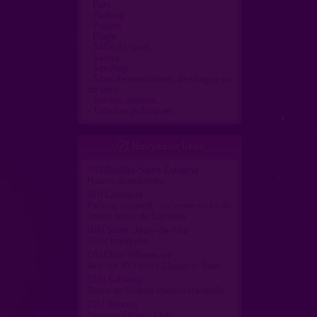
Parc
Parking
Piscine
Plage
Salle de sport
Sauna
Sexshop
Sites de rencontres, de drague ou
de sexe
Soirées privées
Toilettes publiques
Nouveaux lieux

(16)
Roullet-Saint-Estèphe
Maison abandonnée
(81)
Carmaux
Parking réouvert -ancienne route de
Rodez sortie de Carmaux
(64)
Saint-Jean-de-Luz
Forêt tranquille
(71)
Clux-Villeneuve
Aire sur N73 entre Chalon et Dole
(38)
Sablons
Route de l'écluse chemin tranquille
(35)
Rennes
Oxygène Fitness Club