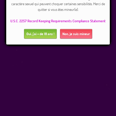
caractère sexuel qui peuvent choquer certaines sensibilités. Merci de
quitter si vous êtes mineur(e).
U.S.C. 2257 Record Keeping Requirements Compliance Statement
Oui, j'ai + de 18 ans !
Non, je suis mineur