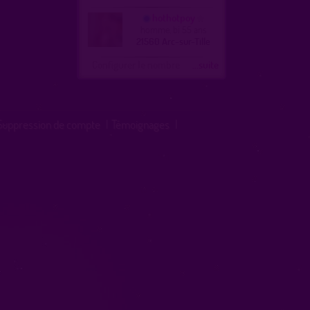
hothotpoy
homme, bi 55 ans
21560 Arc-sur-Tille
Configurer le nombre
...suite
Suppression de compte
|
Témoignages
|