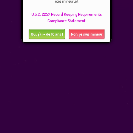
êtes mineur(e).
Gestion des réclamations
U.S.C. 2257 Record Keeping Requirements
Compliance Statement
Oui, j'ai + de 18 ans !
Non, je suis mineur