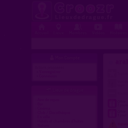
Accueil
Lieux
Membres
Vidéos
Histoires
Mon Compte

ara
Actions proposées :
»
S'enregistrer
»
Connexion
Lieux de drague

Aire de repos
Bar
Cinéma
Club / Discothèque
En ville
Hôtels et chambres d'hôtes
Nature