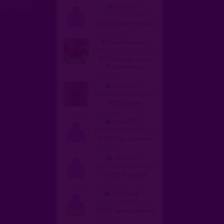
dano33
homme, bi 31 ans
33470 Gujan-Mestras
sandrinebas
femme trans, trav 45 ans
95230 Soisy-sous-
Montmorency
tom6357
homme, hetero 36 ans
69002 Lyon
pevie007
homme, hetero 56 ans
03160 Les Genivres
pikachu
homme, hetero 44 ans
57100 Thionville
artichaud
homme, bi 65 ans
31800 Saint-Gaudens