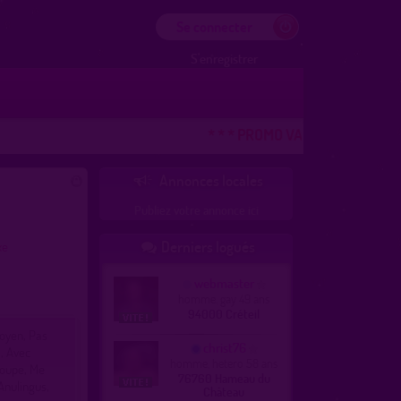
Se connecter
S'enregistrer
* * * PROMO VACANCES ! DERNIER
Annonces locales

Publiez votre annonce ici
Derniers logués
xe

webmaster
homme, gay 49 ans
94000 Créteil
moyen, Pas
christ76
l, Avec
homme, hetero 58 ans
roupe, Me
76760 Hameau du
Anulingus,
Château