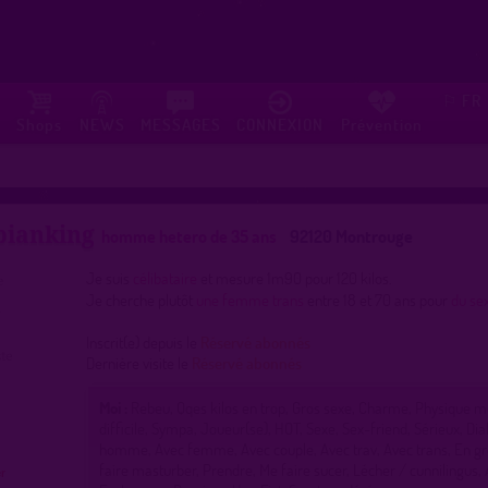
FR
⚐
Shops
NEWS
MESSAGES
CONNEXION
Prévention
bianking
homme hetero de 35 ans
92120 Montrouge
Je suis
célibataire
et mesure 1m90 pour 120 kilos.
Je cherche plutôt
une femme trans
entre 18 et 70 ans pour
du se
Inscrit(e) depuis le
Réservé abonnés
Dernière visite le
Réservé abonnés
Moi :
Rebeu, Qqes kilos en trop, Gros sexe, Charme, Physique 
difficile, Sympa, Joueur(se), HOT, Sexe, Sex-friend, Sérieux, Dia
homme, Avec femme, Avec couple, Avec trav, Avec trans, En g
faire masturber, Prendre, Me faire sucer, Lécher / cunnilingus, 