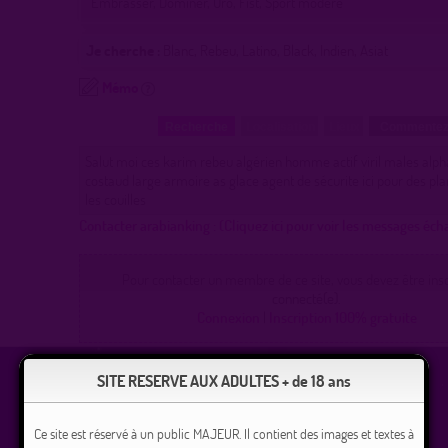
Embrasser, Dominer, Uro, Fist, Sport modéré
Je cherche :
Blanc, Rebeu, Latino, Black, Indien, Asiat
Mémo
Recherche
Localisation
Lieux
Commentez
Salut moi ces karim rebeu algérien homme actif viril males alp
costaud large armoire as glace agent de sécurite ici pour des pla
les couilles
Contacter arabianking :
(Cliquez ici pour voir les messages éc
Pour contacter un membre de ce site, vous devez être inscr
connecté(e).
Connexion
|
Inscription 100% gratuite
SITE RESERVE AUX ADULTES + de 18 ans
Ce site est réservé à un public MAJEUR. Il contient des images et textes à