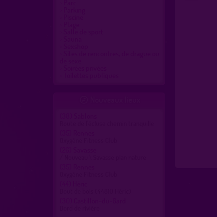
Parc
Parking
Piscine
Plage
Salle de sport
Sauna
Sexshop
Sites de rencontres, de drague ou
de sexe
Soirées privées
Toilettes publiques
Nouveaux lieux

(38)
Sablons
Route de l'écluse chemin tranquille
(35)
Rennes
Oxygène Fitness Club
(26)
Savasse
/ Nouveau \ Savasse plan nature
(35)
Rennes
Oxygène Fitness Club
(44)
Héric
Bout de bois (44810 Héric)
(30)
Castillon-du-Gard
Bord de rivière