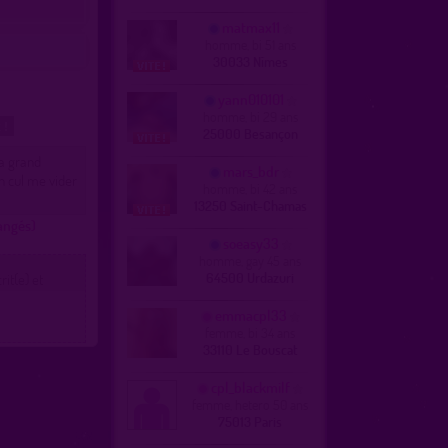
matmax11
homme, bi 51 ans
30033 Nîmes
yann010101
homme, bi 29 ans
 !
25000 Besançon
ha grand
mars_bdr
n cul me vider
homme, bi 42 ans
13250 Saint-Chamas
hangés)
soeasy33
homme, gay 45 ans
64500 Urdazuri
it(e) et
emmacpl33
femme, bi 34 ans
33110 Le Bouscat
cpl_blackmilf
femme, hetero 50 ans
75013 Paris