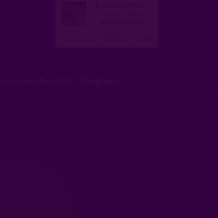
enculator1969
homme, bi 56 ans
84300 Cavaillon
Configurer le nombre
...suite
Suppression de compte
|
Témoignages
|