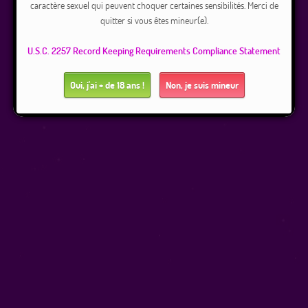
caractère sexuel qui peuvent choquer certaines sensibilités. Merci de
quitter si vous êtes mineur(e).
U.S.C. 2257 Record Keeping Requirements Compliance Statement
Oui, j'ai + de 18 ans !
Non, je suis mineur