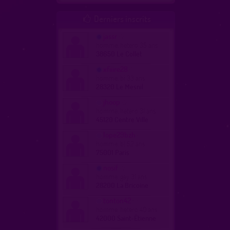
Derniers inscrits

jassr
homme, hetero 35 ans
38650 Le Collet
xfiiire28
homme, bi 33 ans
28320 Le Mesnil
jhoop
homme, hetero 31 ans
45120 Centre Ville
lope29bzh
homme, bi 52 ans
75001 Paris
nosif
homme, gay 31 ans
28200 La Bricoine
tonton42
homme, hetero 40 ans
42000 Saint-Étienne