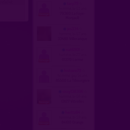
it(e) et
tary79
homme, bi 53 ans
79360 La Foye-
Monjault
jes334
homme, bi 57 ans
33480 Villeranque
nat6901
homme, bi 27 ans
01370 Lorme
histoire79
homme, gay 54 ans
85500 La Tibourgère
sissy138306
homme, bi 58 ans
13127 Vitrolles
herttz84
homme, bi 59 ans
84100 Orange