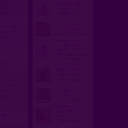
, HOT,
lapinou88
groupe,
homme, gay 46 ans
, Maso, Uro
88000 Épinal
neperien
es kilos en
homme, bi 61 ans
ur(se), HOT,
41400 Les Perruches
re, Se faire
ryo01
homme, bi 50 ans
77400 Saint-Thibault-
des-Vignes
ire
duca25000
 faire les
homme, bi 58 ans
46500 L'Hôpital
en robe de
s j'ai surtout
sertoi
herie que
homme, bi 70 ans
 abattoirs ou
42153 Riorges
salope en robe
badbader
angés)
homme, bi 80 ans
56260 Kergalan