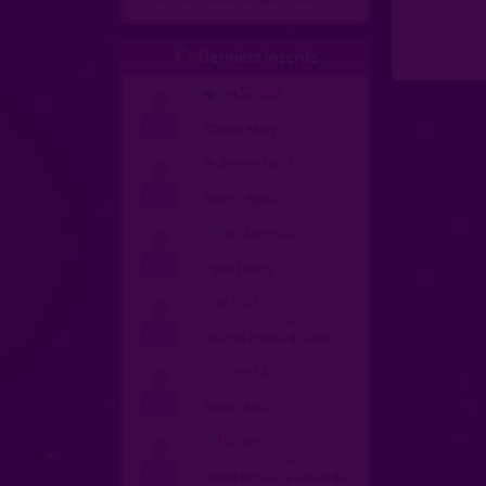
Derniers inscrits

cric57000
homme, hetero 20 ans
57000 Metz
doremilafol
femme, bi 48 ans
30033 Nîmes
cocobingo836
homme, gay 31 ans
75001 Paris
acti09
homme, bi 20 ans
09200 Plaine d'Aulot
julienhb
homme, hetero 30 ans
81000 Albi
tbicare
homme, bi 25 ans
19100 Brive-la-Gaillarde