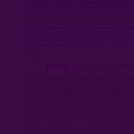
Moi :
Blanc, Normal, Cérébral(e), Gentil(le), Pas difficile, Sympa
Romantique, Sexe, Me faire initier, Avec homme, Avec trav, En 
Masturber, Me faire prendre, Sucer, Me travestir, Me soumettre
Je cherche :
Blanc, Rebeu, Latino, Black, Indien, Asiat, Métis, Qq
trop, Gros, Geek, Cérébral(e), Physique moyen, Exigeant(e), Joue
Sexe, Avec trav, Avec trans, En groupe, Se faire masturber, Prend
sucer, Dominer, Sado, Uro
Mémo
Recherche
Localisation
Lieux
1 Commenta
Je suis une travestie toujours habillée en tenue nuptiale complète
pires cochonneries particulièrement crades. J'aime me mettre 
mariée avant d'être souillée entièrement vêtue de satin blanc. Mai
des fantasmes inamovibles ici autour des abattoirs et de la bouc
j'aimerais réaliser en robe de mariée. Je recherche de véritables
des boucheries de préférence halal qui pourraient recevoir une 
de mariée.
Contacter bellesalope :
(Cliquez ici pour voir les messages éch