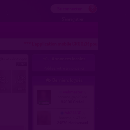
Se connecter
S'enregistrer
*** L'application mobile CROOZR pour les téléphones ANDR
ratuit débloqué
Annonces locales

Publiez votre annonce ici
Derniers logués

webmaster
homme, gay 49 ans
94000 Créteil
fab34430
homme, bi 43 ans
34570 Montarnaud