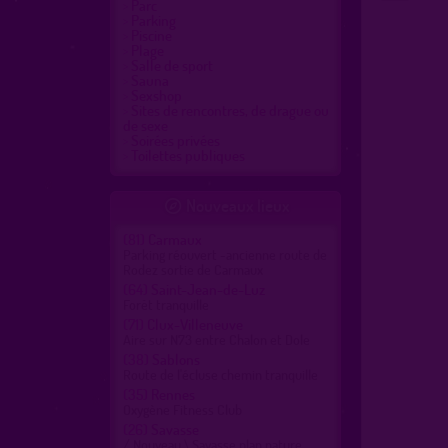
Parc
Parking
Piscine
Plage
Salle de sport
Sauna
Sexshop
Sites de rencontres, de drague ou
de sexe
Soirées privées
Toilettes publiques
Nouveaux lieux

(81)
Carmaux
Parking réouvert -ancienne route de
Rodez sortie de Carmaux
(64)
Saint-Jean-de-Luz
Forêt tranquille
(71)
Clux-Villeneuve
Aire sur N73 entre Chalon et Dole
(38)
Sablons
Route de l'écluse chemin tranquille
(35)
Rennes
Oxygène Fitness Club
(26)
Savasse
/ Nouveau \ Savasse plan nature