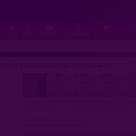
FR
⚐
Shops
NEWS
MESSAGES
CONNEXION
Prévention
esalope
homme trav de 57 ans
94370 Sucy-en-Brie
Je suis
marié(e)
et mesure 1m78 pour 78 kilos.
Je cherche plutôt
un homme
entre 40 et 98 ans pour
du sexe
Inscrit(e) depuis le
Réservé abonnés
Dernière visite le
Réservé abonnés