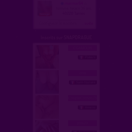
marmar64
homme, hetero 36 ans
40220 Tarnos
Configurer le nombre
...suite
Inscrits sur SNAPDRAGUE