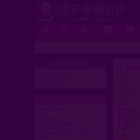
Accueil
Lieux
Membres
Vidéos
Histoires
Mon Compte

bell
Actions proposées :
»
S'enregistrer
»
Connexion
Lieux de drague

Aire de repos
Bar
Cinéma
Club / Discothèque
En ville
Hôtels et chambres d'hôtes
Nature