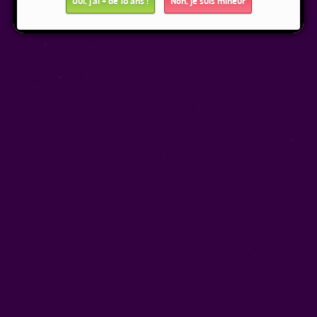
Oui, j'ai + de 18 ans !
Non, je suis mineur