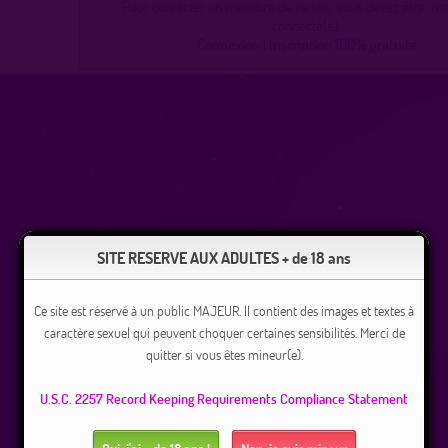
Pour contacter un membre de ce site, vous devez être inscr
connecté(e).
Connexion
|
Inscription 100% gratuite
SITE RESERVE AUX ADULTES + de 18 ans
Ce site est réservé à un public MAJEUR. Il contient des images et textes à
caractère sexuel qui peuvent choquer certaines sensibilités. Merci de
quitter si vous êtes mineur(e).
U.S.C. 2257 Record Keeping Requirements Compliance Statement