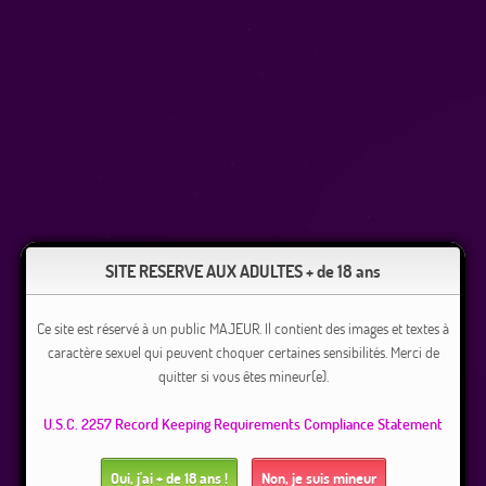
SITE RESERVE AUX ADULTES + de 18 ans
Ce site est réservé à un public MAJEUR. Il contient des images et textes à
caractère sexuel qui peuvent choquer certaines sensibilités. Merci de
quitter si vous êtes mineur(e).
U.S.C. 2257 Record Keeping Requirements Compliance Statement
Oui, j'ai + de 18 ans !
Non, je suis mineur