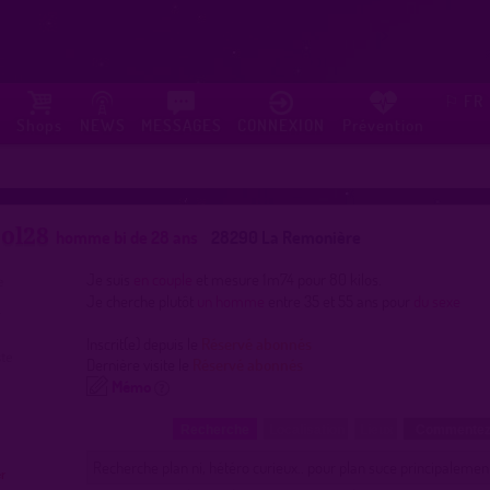
FR
⚐
Shops
NEWS
MESSAGES
CONNEXION
Prévention
ool28
homme bi de 28 ans
28290 La Remonière
Je suis
en couple
et mesure 1m74 pour 80 kilos.
Je cherche plutôt
un homme
entre 35 et 55 ans pour
du sexe
Inscrit(e) depuis le
Réservé abonnés
Dernière visite le
Réservé abonnés
Mémo
Recherche
Localisation
Lieux
Commentez
Recherche plan ni, hétéro curieux.. pour plan suce principalemen