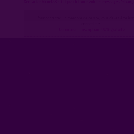
Contacter bicool28 :
(Cliquez ici pour voir les messages échang
Pour contacter un membre de ce site, vous devez être inscr
connecté(e).
Connexion
|
Inscription 100% gratuite