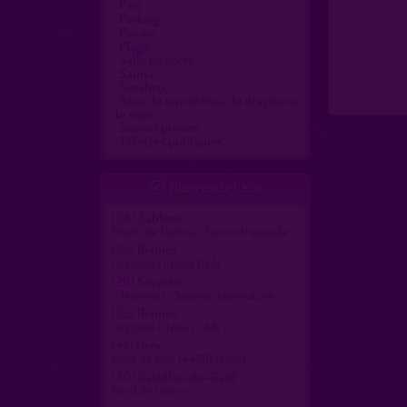
Parc
Parking
Piscine
Plage
Salle de sport
Sauna
Sexshop
Sites de rencontres, de drague ou
de sexe
Soirées privées
Toilettes publiques
Nouveaux lieux

(38)
Sablons
Route de l'écluse chemin tranquille
(35)
Rennes
Oxygène Fitness Club
(26)
Savasse
/ Nouveau \ Savasse plan nature
(35)
Rennes
Oxygène Fitness Club
(44)
Héric
Bout de bois (44810 Héric)
(30)
Castillon-du-Gard
Bord de rivière