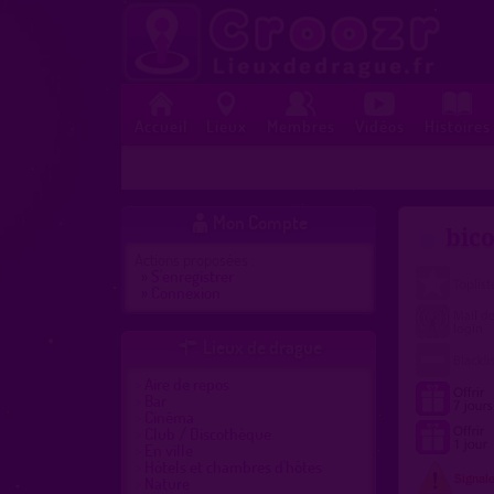
Accueil
Lieux
Membres
Vidéos
Histoires
Mon Compte

bic
Actions proposées :
»
S'enregistrer
»
Connexion
Lieux de drague

Aire de repos
Bar
Cinéma
Club / Discothèque
En ville
Hôtels et chambres d'hôtes
Nature