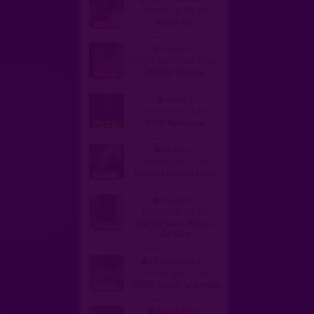
homme, bi 68 ans
30100 Alès
canine
femme trans, trav 56 ans
26000 Valence
ose11
homme, bi 53 ans
11100 Narbonne
abitou
homme, bi 72 ans
04190 La Chauchière
dave15
homme, bi 56 ans
85270 Saint-Hilaire-
de-Riez
thunderbird
homme, gay 50 ans
59286 Roost-Warendin
harold29