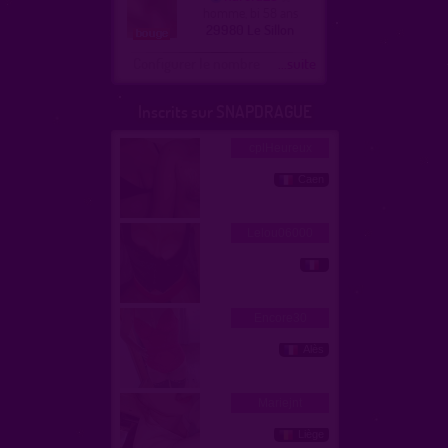
homme, bi 58 ans
29980 Le Sillon
Configurer le nombre
...suite
Inscrits sur SNAPDRAGUE