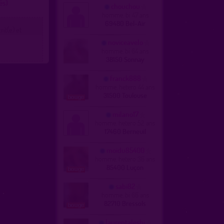
és)
chouchou
homme, bi 47 ans
69480 Bel-Air
it(e) et
noviceavelo
homme, bi 64 ans
38150 Sonnay
franck888
homme, hetero 44 ans
31500 Toulouse
milano17
homme, hetero 52 ans
17460 Berneuil
moidu85400
homme, hetero 36 ans
85400 Luçon
sabi82
homme, bi 66 ans
82710 Bressols
laurentalesbi