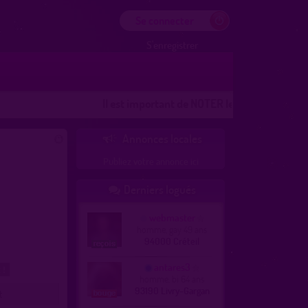
Se connecter
S'enregistrer
Il est important de NOTER les lieux
Les lieux 100
Annonces locales

Publiez votre annonce ici
Derniers logués

webmaster
homme, gay 49 ans
94000 Créteil
antares3
 !
homme, bi 64 ans
93190 Livry-Gargan
t