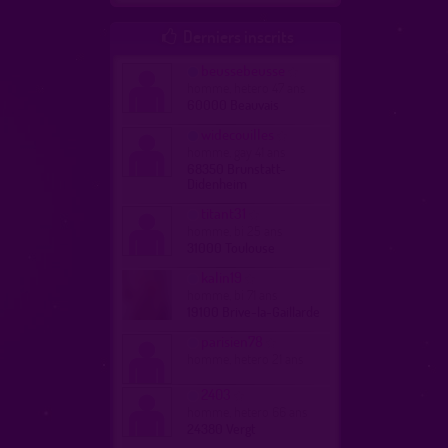
Derniers inscrits

beussebeusse
homme, hetero 47 ans
60000 Beauvais
widecouilles
homme, gay 41 ans
68350 Brunstatt-
Didenheim
titant31
homme, bi 25 ans
31000 Toulouse
kalin19
homme, bi 71 ans
19100 Brive-la-Gaillarde
parisien78
homme, hetero 21 ans
2403
homme, hetero 66 ans
24380 Vergt