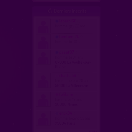
Derniers inscrits

leperpi66
homme, gay 22 ans
tomtom_20
homme, bi 30 ans
passif07
homme, bi 34 ans
07800 La Voulte-sur-
Rhône
chacha56
femme, hetero 28 ans
56100 La Villeneuve
fofilami
femme, bi 49 ans
30000 Nîmes
erick94
homme, hetero 59 ans
75004 Paris
...suite