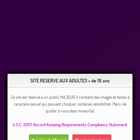
SITE RESERVE AUX ADULTES + de 18 ans
Ce site est réservé à un public MAJEUR. Il contient des images et textes à
caractère sexuel qui peuvent choquer certaines sensibilités. Merci de
quitter si vous êtes mineur(e).
U.S.C. 2257 Record Keeping Requirements Compliance Statement