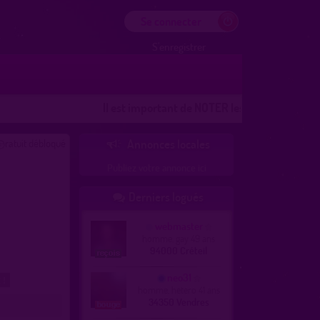
Se connecter
S'enregistrer
Il est important de NOTER les lieux
Les lieux 100%
ratuit débloqué
Annonces locales

Publiez votre annonce ici
Derniers logués

webmaster
homme, gay 49 ans
94000 Créteil
neo31
 !
homme, hetero 41 ans
34350 Vendres