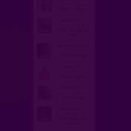
homme, bi 39 ans
87260 La Palisse
amant77
homme, bi 67 ans
77630 Arbonne-la-
Forêt
panpanculcul
homme, bi 69 ans
64240 Ermindegi
dextote
homme, hetero 23 ans
16200 Jarnac
fredjhtbm
homme, bi 52 ans
83370 Fréjus
latino336
homme, hetero 44 ans
31150 Gagnac-sur-
Garonne