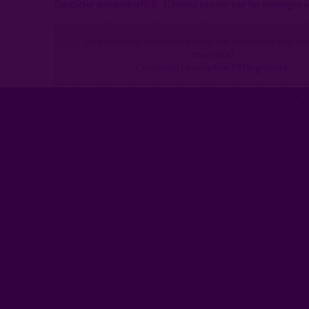
Contacter dominique1616 :
(Cliquez ici pour voir les messages
Pour contacter un membre de ce site, vous devez être inscr
connecté(e).
Connexion
|
Inscription 100% gratuite