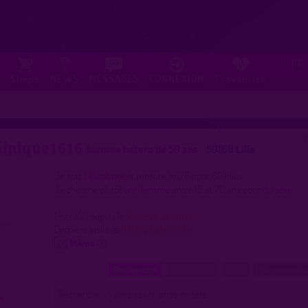
FR
⚐
Shops
NEWS
MESSAGES
CONNEXION
Prévention
inique1616
homme hetero de 59 ans
59160 Lille
Je suis
célibataire
et mesure 1m76 pour 80 kilos.
Je cherche plutôt
une femme
entre 18 et 70 ans pour
du sexe
Inscrit(e) depuis le
Réservé abonnés
Dernière visite le
Réservé abonnés
Mémo
Recherche
Localisation
Lieux
Commentez
Recherche au plaisir sans prise de tête