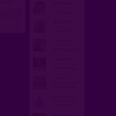
 échangés)
10moimer6
homme, hetero 40 ans
66530 Claira
it(e) et
gary9090
homme, bi 35 ans
64000 Pau
azhard
homme, bi 54 ans
34062 Montpellier
benjbdx
homme, bi 43 ans
33800 Bordeaux
novis
homme, hetero 61 ans
54300 Lunéville
samuel2607
homme, bi 74 ans
07210 Baix
deltaphan