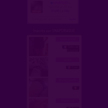
toto17500
homme, bi 29 ans
17500 La Ville
Configurer le nombre
...suite
Inscrits sur SNAPDRAGUE