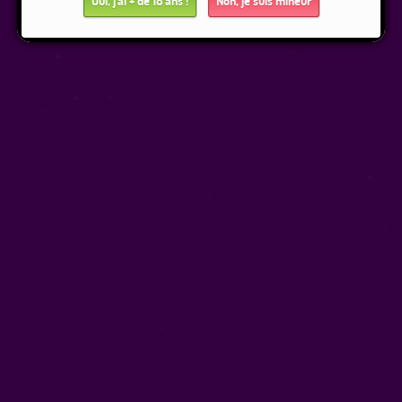
Oui, j'ai + de 18 ans !
Non, je suis mineur