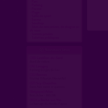
Parc
Parking
Piscine
Plage
Salle de sport
Sauna
Sexshop
Sites de rencontres, de drague ou
de sexe
Soirées privées
Toilettes publiques
Nouveaux lieux

(30)
Castillon-du-Gard
Bord de rivière
(74)
Lovagny
Parking Gorges du Fier
(35)
Rennes
Piscine Villejean (Nouvelle)
(57)
Scy-Chazelles
Dans fort mont st quentin
(Belgique)
Arlon
Bois Arlux - ARLON
(85)
La Roche-sur-Yon
Le barrage du Moulin Papon