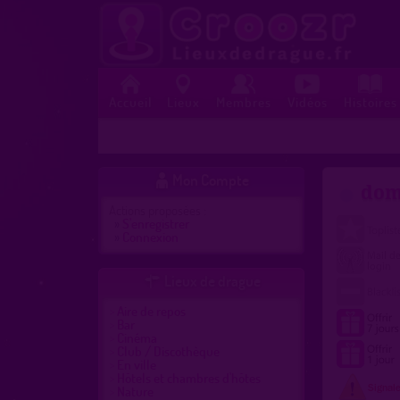
Accueil
Lieux
Membres
Vidéos
Histoires
Mon Compte

dom
Actions proposées :
»
S'enregistrer
»
Connexion
Lieux de drague

Aire de repos
Bar
Cinéma
Club / Discothèque
En ville
Hôtels et chambres d'hôtes
Nature