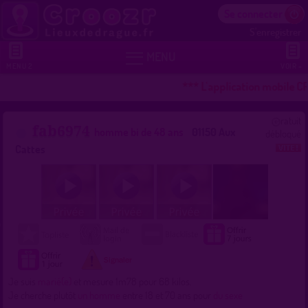
Se connecter
S'enregistrer


MENU
MENU 2
VOIR +
*** L'application mobile C
ratuit
fab6974
homme bi de 48 ans
01150 Aux
débloqué
Cattes
Je suis
marié(e)
et mesure 1m78 pour 68 kilos.
Je cherche plutôt
un homme
entre 18 et 70 ans pour
du sexe