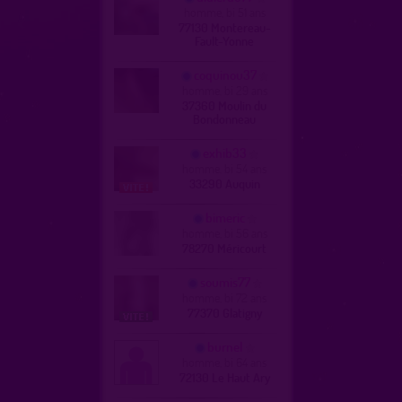
homme, bi 51 ans
77130 Montereau-
Fault-Yonne
coquinou37
homme, bi 29 ans
37360 Moulin du
Bondonneau
exhib33
homme, bi 54 ans
33290 Auquin
bimeric
homme, bi 56 ans
78270 Méricourt
soumis77
homme, bi 72 ans
77370 Glatigny
burnel
homme, bi 64 ans
72130 Le Haut Ary