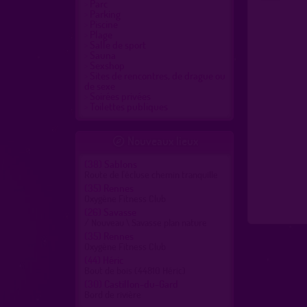
Parc
Parking
Piscine
Plage
Salle de sport
Sauna
Sexshop
Sites de rencontres, de drague ou
de sexe
Soirées privées
Toilettes publiques
Nouveaux lieux

(38)
Sablons
Route de l'écluse chemin tranquille
(35)
Rennes
Oxygène Fitness Club
(26)
Savasse
/ Nouveau \ Savasse plan nature
(35)
Rennes
Oxygène Fitness Club
(44)
Héric
Bout de bois (44810 Héric)
(30)
Castillon-du-Gard
Bord de rivière