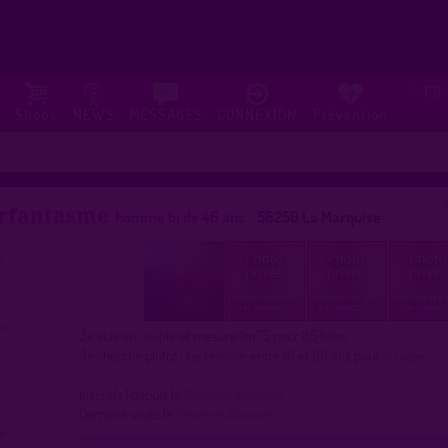
FR
⚐
Shops
NEWS
MESSAGES
CONNEXION
Prévention
rfantasme
homme bi de 46 ans
56250 La Marquise
Je suis
en couple
et mesure 1m75 pour 85 kilos.
Je cherche plutôt
une femme
entre 18 et 98 ans pour
du sexe
Inscrit(e) depuis le
Réservé abonnés
Dernière visite le
Réservé abonnés