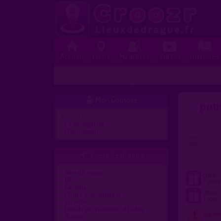
Accueil
Lieux
Membres
Vidéos
Histoires
Mon Compte

pou
Actions proposées :
»
S'enregistrer
»
Connexion
Lieux de drague

Aire de repos
Bar
Cinéma
Club / Discothèque
En ville
Hôtels et chambres d'hôtes
Nature