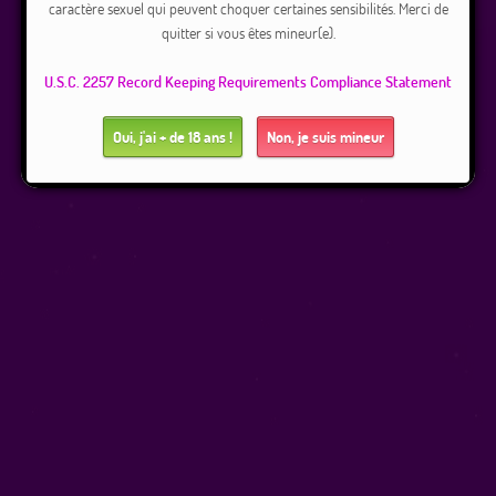
caractère sexuel qui peuvent choquer certaines sensibilités. Merci de
quitter si vous êtes mineur(e).
U.S.C. 2257 Record Keeping Requirements Compliance Statement
Oui, j'ai + de 18 ans !
Non, je suis mineur