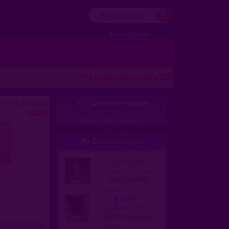
Se connecter
S'enregistrer
*** L'application mobile CROOZR pour les télép
ratuit débloqué
Annonces locales

Publiez votre annonce ici
Derniers logués

webmaster
homme, gay 49 ans
94000 Créteil
ketty
homme, trav 56 ans
89520 Lainsecq