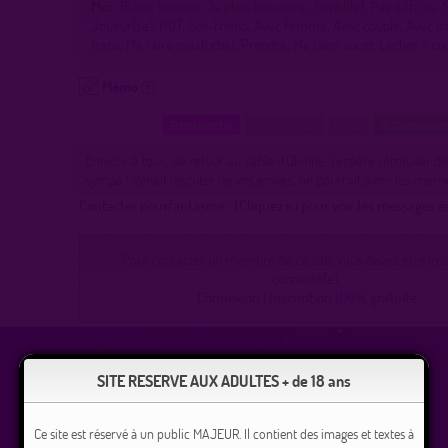
Moi :
Blanc, Normal, Je plais beaucoup, Gentil(le), Pas difficile,
Joueur(se), HOT, Sex-friend, Avec femme, Avec couple, Avec tr
trans, Me faire masturber, Prendre, Me faire sucer, Lécher / cu
Mémo
Recherche
Localisation
Lieux
5 Commen
Bonjour à tous, de retour au sable d'Olonne, j'espère retrouver d
sympa ! Venait discuter de vos envies, on pourrait avoir les même
Contacter pourfantasme :
(Cliquez ici pour voir les messages 
Pour contacter un membre de ce site, vous devez être inscr
connecté(e).
Connexion
|
Inscription 100% gratuite
SITE RESERVE AUX ADULTES + de 18 ans
Ce site est réservé à un public MAJEUR. Il contient des images et textes à