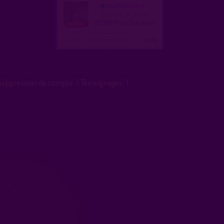
michelandre
homme, bi 74 ans
87350 Mas Chambard
Configurer le nombre
...suite
Suppression de compte
|
Témoignages
|