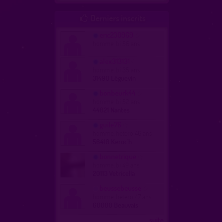
Derniers inscrits

eric230969
homme, bi 56 ans
alex313131
homme, bi 35 ans
31490 Léguevin
bonbeurk44
homme, bi 52 ans
44021 Nantes
guile76
homme, hetero 46 ans
56410 Keroc'h
bonnetrique
homme, bi 49 ans
20113 Vetricella
beussebeusse
homme, hetero 47 ans
60000 Beauvais
...suite