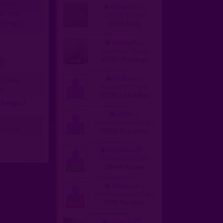
 Sympa,
exhibition
av, Avec
homme, bi 51 ans
nnilingus
54150 Briey
woody45
homme, bi 56 ans
45200 Montargis
t.
philimar
es plans
homme, bi 55 ans
s...
36230 Le Pavillon
échangés)
lo29n
homme, hetero 54 ans
it(e) et
29850 Roscarven
notabous29
homme, bi 50 ans
29400 Kerver
lerouuux
homme, hetero 27 ans
17170 Ferrières
didierdu77