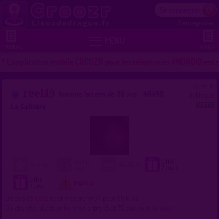
Se connecter
S'enregistrer


MENU
MENU 2
VOIR +
* L'application mobile CROOZR pour les téléphones ANDROID est so
ratuit
reel49
homme hetero de 39 ans
49450
débloqué
La Caltière
Je suis
célibataire
et mesure 1m74 pour 85 kilos.
Je cherche plutôt
un homme
entre 18 et 70 ans pour
du sexe