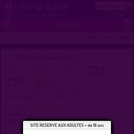
Se connecter
S'enregistrer


MENU
MENU 2
VOIR +
Il est important de NOT
timoti
homme gay de 61 ans
Je suis
célibataire
et mesure 1m91 pour 80 kilos.
Je cherche plutôt
un homme
entre 40 et 70 ans pour
des amis
Inscrit(e) depuis le
Réservé abonnés
Dernière visite le
Réservé abonnés
Mémo
SITE RESERVE AUX ADULTES + de 18 ans
Recherche
Localisation
Lieux
Commentez !