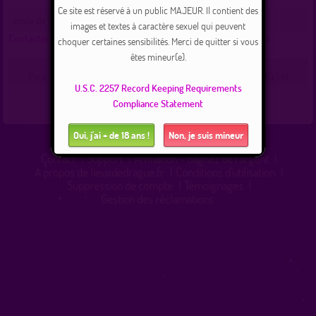
Ce site est réservé à un public MAJEUR. Il contient des
envie de calins et de fous rires
images et textes à caractère sexuel qui peuvent
Contacter timoti :
(Cliquez ici pour voir les messages échangés)
choquer certaines sensibilités. Merci de quitter si vous
êtes mineur(e).
Pour contacter un membre de ce site, vous devez être inscrit(e) et
U.S.C. 2257 Record Keeping Requirements
connecté(e).
Connexion
|
Inscription 100% gratuite
Compliance Statement
Oui, j'ai + de 18 ans !
Non, je suis mineur
Contact
|
Support
|
Affiliation - Gagnez de l'argent
|
A propos de lieuxdedrague.fr
|
Conditions d'utilisation
|
Suppression de compte
|
Témoignages
|
Gestion des réclamations