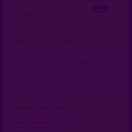
rencontres.
0
1
2
3
4
5
Adresse :
176 Rue du Président Roosevelt
60750 Choisy-au-Bac
( 0 = faux lieu 4 = lieu TOP )
Plan
|
J'y vais
|
Messages
|
Fréquentation
|
Naviguer
Pour voir l'emplacement de ce lieu,
vous devez être connecté(e) !
Connexion
|
Inscription 100% gratuite
752, Rue du Président Roosevelt, Zone Industrielle Nord, Le
Buissonnet, Choisy-au-Bac, Compiègne, Oise, Hauts-de-France,
» LIEUX DE DRAGUE AUX ALENTOURS :
»
Les Beaux-Monts de Compiègne (60)
»
Parking Compiègne en face du cimetière
»
Étang du Buissonnet
»
Derrière le stade de foot de Clairoix
»
Route de la queue du bois