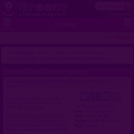
Se connecter
S'enregistrer


MENU
MENU 2
VOIR +
* * * PROMO V
Lieux de drague - Accueil
France
Hauts-de-France
Choisy-au-Bac
Chemin autour du bassin des Muids
CHEMIN AUTOUR DU BASSIN DES MUIDS
Lieu de drague gay et hétéro à Choisy-au-Bac
>
proposé par
jules60
(02/10/2023)
2 entrées possibles : soit vers
l'auberge du Buissonet, soit en
0.0 / 5
Ce lieu a été noté
allant sur Compiègne.
Type :
Parc gay et hétéro
Ville :
Choisy-au-Bac
Chemin piéton qui fait le tour du
Région :
Hauts-de-France
bassin des Muids, fréquenté en
Pays :
France
journée mais aussi à la tombée de
la nuit. Lieu discret pour de belles