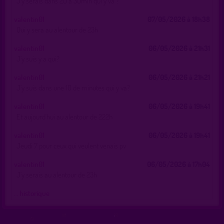
J'y serais dans 20 a 30min qui y va ?
valentin01
07/05/2026 à 18h38
Qui y sera au alentour de 23h
valentin01
06/05/2026 à 21h31
J'y suis y a qui?
valentin01
06/05/2026 à 21h21
J'y suis dans une 10 de minutes qui y va?
valentin01
06/05/2026 à 19h41
Et aujourd'hui au alentour de 222h
valentin01
06/05/2026 à 19h41
Jeudi 7 pour ceux qui veulent venais pv
valentin01
06/05/2026 à 17h04
J'y serais au alentour de 23h
… historique