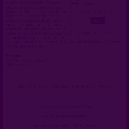
Pays :
France
chemin de Lombardil jusqu'aux
berges de la Garonne. Ça drague à
l'entrée du Bois de Lombardil toute
0
1
2
3
4
5
la journée. Si on continue sur le
chemin, au virage à droite juste
après le stand de tir, le chemin à
gauche donne accès à la réserve de
( 0 = faux lieu 4 = lieu TOP )
pêche du lac. Et au bout du chemin
à gauche, il y a un vieux bâtiment
où pour continuer à s'amuser s'il pleut. Âgé des dragueurs 70 ans
et toujours les mêmes
Adresse :
36 Chemin de Lombardil
31150 Fenouillet
Plan
|
J'y vais
|
Messages
|
Fréquentation
|
Naviguer
Pour voir l'emplacement de ce lieu,
vous devez être connecté(e) !
Connexion
|
Inscription 100% gratuite