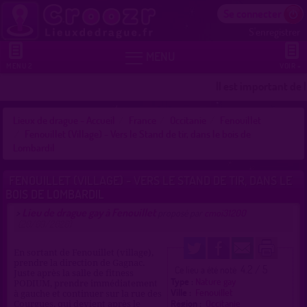
Se connecter
S'enregistrer


MENU
MENU 2
VOIR +
Il est important de 
Lieux de drague - Accueil
France
Occitanie
Fenouillet
Fenouillet (Village) - Vers le Stand de tir, dans le bois de
Lombardil
FENOUILLET (VILLAGE) - VERS LE STAND DE TIR, DANS LE
BOIS DE LOMBARDIL
Lieu de drague gay à Fenouillet
>
proposé par
cmoi31200
(20/09/2020)
En sortant de Fenouillet (village),
prendre la direction de Gagnac.
4.2 / 5
Ce lieu a été noté
Juste après la salle de fitness
Type :
Nature gay
PODIUM, prendre immédiatement
Ville :
Fenouillet
à gauche et continuer sur la rue des
Région :
Occitanie
Courgues, qui devient après le