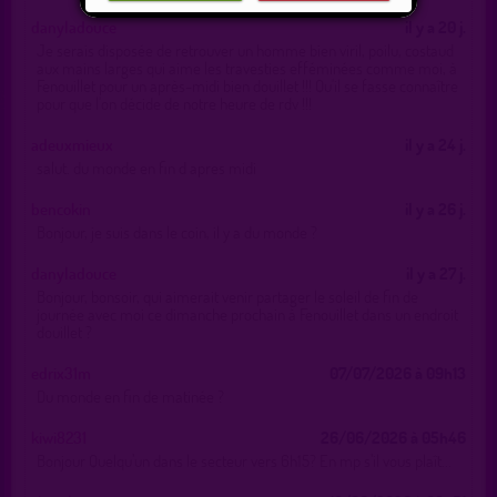
danyladouce
il y a 20 j.
Je serais disposée de retrouver un homme bien viril, poilu, costaud
aux mains larges qui aime les travesties efféminées comme moi, à
Fenouillet pour un après-midi bien douillet !!! Qu'il se fasse connaître
pour que l'on décide de notre heure de rdv !!!
adeuxmieux
il y a 24 j.
salut. du monde en fin d apres midi
bencokin
il y a 26 j.
Bonjour, je suis dans le coin, il y a du monde ?
danyladouce
il y a 27 j.
Bonjour, bonsoir, qui aimerait venir partager le soleil de fin de
journée avec moi ce dimanche prochain à Fenouillet dans un endroit
douillet ?
edrix31m
07/07/2026 à 09h13
Du monde en fin de matinée ?
kiwi8231
26/06/2026 à 05h46
Bonjour Quelqu’un dans le secteur vers 6h15? En mp s’il vous plaît...