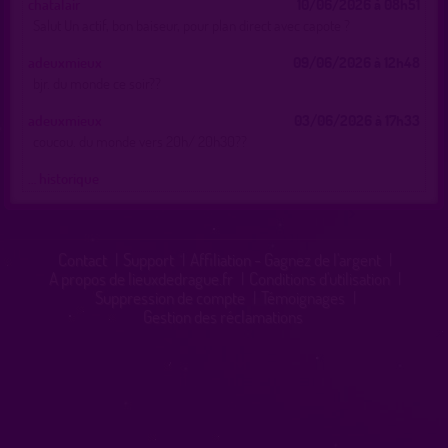
chatalair
10/06/2026 à 08h51
Salut Un actif, bon baiseur, pour plan direct avec capote ?
adeuxmieux
09/06/2026 à 12h48
bjr. du monde ce soir??
adeuxmieux
03/06/2026 à 17h33
coucou. du monde vers 20h/ 20h30??
… historique
Contact
|
Support
|
Affiliation - Gagnez de l'argent
|
A propos de lieuxdedrague.fr
|
Conditions d'utilisation
|
Suppression de compte
|
Témoignages
|
Gestion des réclamations