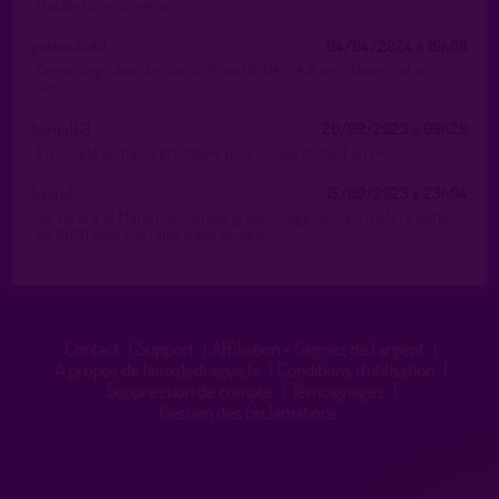
Haute-Loire on verra.
gesticule43
04/04/2024 à 16h08
De passage dans le coin du 15 au 19/04/24.A vos claviers, et on
verra.
bomal63
20/09/2023 à 09h29
En couple semaine prochaine pour couple contact en pv
bastid
15/09/2023 à 23h04
Je serai à St Martin valmeroux grand virage demain matin à partir
de 8h30 pour me faire sucer ou plus
Contact
|
Support
|
Affiliation - Gagnez de l'argent
|
A propos de lieuxdedrague.fr
|
Conditions d'utilisation
|
Suppression de compte
|
Témoignages
|
Gestion des réclamations