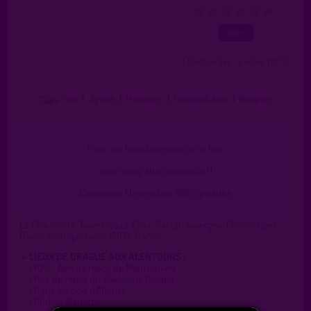
0
1
2
3
4
5
( 0 = faux lieu 4 = lieu TOP )
Plan
|
J'y vais
|
Messages
|
Fréquentation
|
Naviguer
Pour voir l'emplacement de ce lieu,
vous devez être connecté(e) !
Connexion
|
Inscription 100% gratuite
La Chaumette, Tiviers, Saint-Flour, Cantal, Auvergne-Rhône-Alpes,
France métropolitaine, 15100, France
» LIEUX DE DRAGUE AUX ALENTOURS :
»
A75 - Aire de repos de Monchauvet
»
Aire de repos du Viaduc de Garabit
»
Dans les bois d'Alleuze
»
Club la Manotte