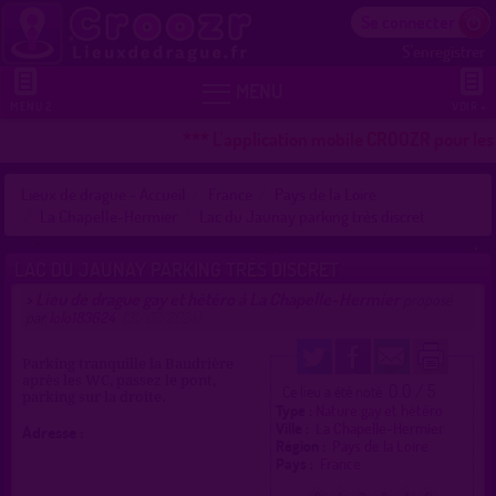
Se connecter
S'enregistrer


MENU
MENU 2
VOIR +
*** L'application mobile CROOZR pour les 
Lieux de drague - Accueil
France
Pays de la Loire
La Chapelle-Hermier
Lac du Jaunay parking très discret
LAC DU JAUNAY PARKING TRÈS DISCRET
Lieu de drague gay et hétéro à La Chapelle-Hermier
>
proposé
par
lolo183624
(31/07/2024)
Parking tranquille la Baudrière
après les WC, passez le pont,
0.0 / 5
Ce lieu a été noté
parking sur la droite.
Type :
Nature gay et hétéro
Ville :
La Chapelle-Hermier
Adresse :
Région :
Pays de la Loire
Pays :
France