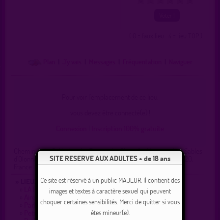
0
1
2
3
4
5
( 0 = faux lieu 4 = lieu TOP )
Plan
|
J'y vais
|
Messages
|
Fréquentation
|
Naviguer
Pour voir l'emplacement de ce lieu,
vous devez être connecté(e) !
Connexion
|
Inscription 100% gratuite
Chemin de la Galésière, La Faverie, La Chapelle-Hermier, Les Sables-
SITE RESERVE AUX ADULTES + de 18 ans
d'Olonne, Vendée, Pays de la Loire, France métropolitaine, 85220,
France
Ce site est réservé à un public MAJEUR. Il contient des
» LIEUX DE DRAGUE AUX ALENTOURS :
»
LA PASSERELLE en bois
images et textes à caractère sexuel qui peuvent
»
Aire de repos tranquille
choquer certaines sensibilités. Merci de quitter si vous
»
Parking Apremont 85220
êtes mineur(e).
»
Petit parc, plan d'eau , peu de passage