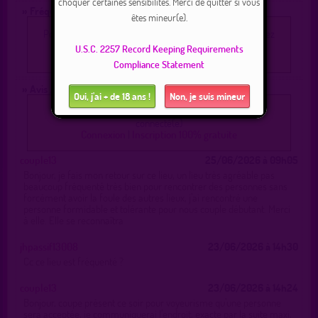
choquer certaines sensibilités. Merci de quitter si vous
» Fréquentation :
êtes mineur(e).
Pour voir les membres qui fréquentent ce lieu, vous devez
être inscrit(e) et connecté(e).
U.S.C. 2257 Record Keeping Requirements
Connexion
|
Inscription 100% gratuite
Compliance Statement
» Avis / Annonces :
Oui, j'ai + de 18 ans !
Non, je suis mineur
Pour poster un message, vous devez être inscrit(e) et
connecté(e)
Connexion
|
Inscription 100% gratuite
couple13
25/06/2026 à 09h05
Bonjour, je fais mon retour sur ce lieu, un lieu très agréable pas
beaucoup fréquenté très bien pour rencontrer des personnes sans
forcément avoir la foule des autres lieux, j’ai rencontré une
personne formidable et tolérante pour nous couple débutant. Merci
à elle. Elle se reconnaîtra
jhpassif13008
23/06/2026 à 14h30
Cc ce lieu est fréquenté ?
couple13
23/06/2026 à 14h24
Bonjour, coupe présent ce soir pour voyeurisme qu’une personne
sera acceptée, je communiquerai l’endroit, exacte par la suite maxi,