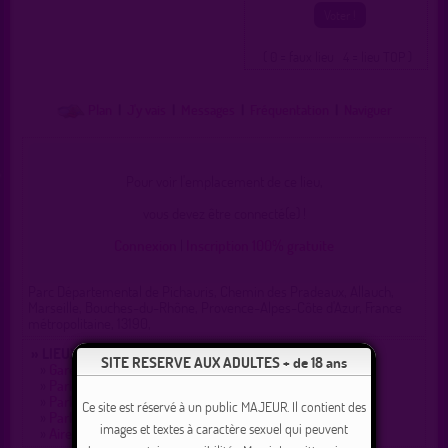
( 0 = faux lieu 4 = lieu TOP )
Plan
|
J'y vais
|
Messages
|
Fréquentation
|
Naviguer
Pour voir l'emplacement de ce lieu,
vous devez être connecté(e) !
Connexion
|
Inscription 100% gratuite
Parc Départemental de Pichauris, Chemin des Pradeaux, Allauch,
Marseille, Bouches-du-Rhône, Provence-Alpes-Côte d'Azur, France
métropolitaine, 13190,
» LIEUX DE DRAGUE AUX ALENTOURS :
SITE RESERVE AUX ADULTES + de 18 ans
»
Gare de péage de pont de l'étoile
»
Parking bord de route
»
Parking la Gastaude
Ce site est réservé à un public MAJEUR. Il contient des
»
Parking du col st Anne
images et textes à caractère sexuel qui peuvent
»
Aire de repos de belcodene