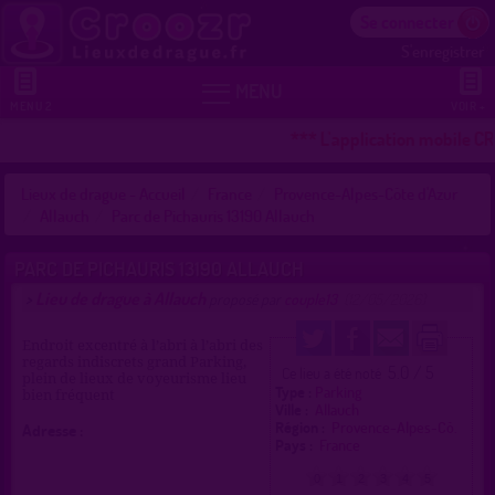
Se connecter
S'enregistrer


MENU
MENU 2
VOIR +
*** L'application mobile CR
Lieux de drague - Accueil
France
Provence-Alpes-Côte d'Azur
Allauch
Parc de Pichauris 13190 Allauch
PARC DE PICHAURIS 13190 ALLAUCH
Lieu de drague à Allauch
>
proposé par
couple13
(12/05/2026)
Endroit excentré à l’abri à l’abri des
regards indiscrets grand Parking,
5.0 / 5
Ce lieu a été noté
plein de lieux de voyeurisme lieu
Type :
Parking
bien fréquent
Ville :
Allauch
Région :
Provence-Alpes-Cô.
Adresse :
Pays :
France
0
1
2
3
4
5