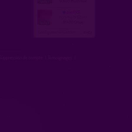
93100 Montreuil
paulo91
homme, bi 62 ans
91400 Orsay
Configurer le nombre
...suite
Suppression de compte
|
Témoignages
|