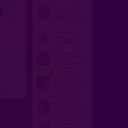
4
5
niko33260
homme, bi 57 ans
33260 La Teste-de-
Buch
= lieu TOP )
nanard03
homme, hetero 62 ans
03190 Audes
cool91000
homme, bi 58 ans
91310 Les Belles
Dames
leo6901
homme, hetero 67 ans
69250 Neuville-sur-
Saône
rance
steph54400
homme, hetero 44 ans
54260 Longuyon
curieux38