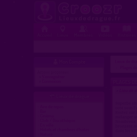
Accueil
Lieux
Membres
Vidéos
Histoires
Mon Compte
Lieux de dra

Plages de
Actions proposées :
»
S'enregistrer
»
Connexion
PLAGES DE
Lieu de 
>
Lieux de drague

Superbe site
Aire de repos
coté sous l
Bar
Restez sur 
Cinéma
mélanger a
Club / Discothèque
Nombreux a
En ville
bronzent nu
Hôtels et chambres d'hôtes
dans les vé
Nature