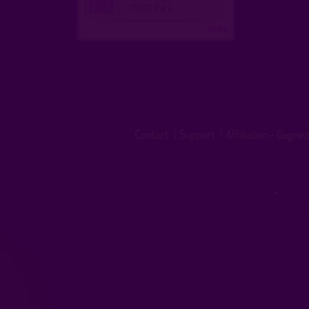
75001 Paris
...suite
Contact
|
Support
|
Affiliation - Gagnez