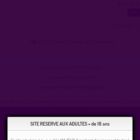
0
1
2
3
( 0 = faux lieu 4 
Plan
|
J'y vais
|
Messages
|
Fréquentation
Pour voir l'emplacement de ce lieu,
vous devez être connecté(e) !
Connexion
|
Inscription 100% gratuite
 Brioude, Haute-Loire, Auvergne-Rhône-Alpes, France métropolitaine, 43300, F
SITE RESERVE AUX ADULTES + de 18 ans