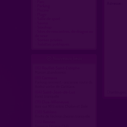
Parc
Adresse :
Parking
Piscine
Plage
Salle de sport
Sauna
Sexshop
Sites de rencontres, de drague ou
de sexe
Soirées privées
Toilettes publiques
Nouveaux lieux

(16)
Roullet-Saint-Estèphe
Maison abandonnée
(81)
Carmaux
Parking réouvert -ancienne route de
Rodez sortie de Carmaux
(64)
Saint-Jean-de-Luz
Chanteuges,
Forêt tranquille
(71)
Clux-Villeneuve
Aire sur N73 entre Chalon et Dole
(38)
Sablons
Route de l'écluse chemin tranquille
(35)
Rennes
Oxygène Fitness Club