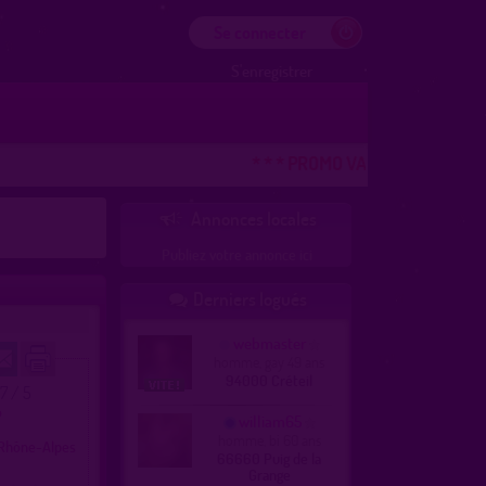
Se connecter
S'enregistrer
* * * PROMO VACANCES ! DERNIER
Annonces locales

Publiez votre annonce ici
Derniers logués

webmaster
homme, gay 49 ans
94000 Créteil
.7 / 5
o
william65
homme, bi 60 ans
Rhône-Alpes
66660 Puig de la
Grange