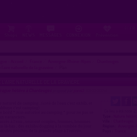
FR
⚐
Shops
NEWS
MESSAGES
CONNEXION
Prévention
gue - Accueil
France
Auvergne-Rhône-Alpes
Chanteuges
 l'aire naturelle de la gravière
Plan
 L'AIRE NATURELLE DE LA GRAVIÈRE
drague hétéro à Chanteuges
proposé par
pan43
(01/10/2024)
 naturel de camping , (coté de l'eau c'est exhib, et
'abbaye c'est camping)
2
Ce lieu a été noté
le bord * non autorisé au camping * pour ne pas se
Type :
Nature hétér
ux vacanciers.
Ville :
Chanteuges
ccès à l'eau , souvent couples, femmes, hommes
Région :
Auvergne-
s là-bas , des exhibs/dogging à la tombée du jour
Pays :
France
hicules proches de la grande plage à l'entrée.