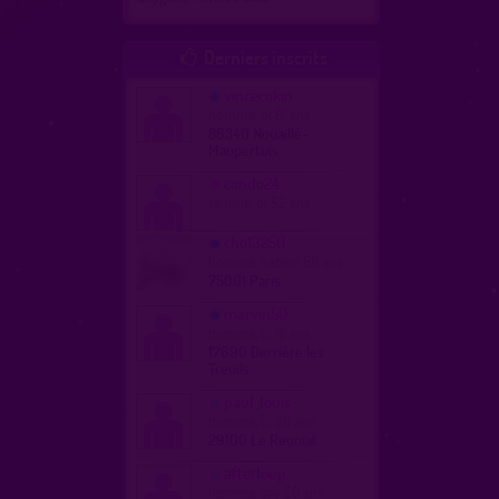
Derniers inscrits

vincecokin
homme, bi 61 ans
86340 Nouaillé-
Maupertuis
cando24
femme, bi 52 ans
cho13250
homme, hetero 60 ans
75001 Paris
marvin50
homme, bi 18 ans
17690 Derrière les
Treuils
paul_louis
homme, bi 38 ans
29100 Le Reuniat
afterloup
homme, gay 50 ans