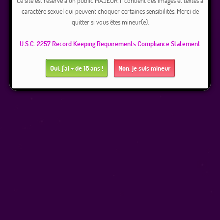
Ce site est réservé à un public MAJEUR. Il contient des images et textes à
caractère sexuel qui peuvent choquer certaines sensibilités. Merci de
quitter si vous êtes mineur(e).
U.S.C. 2257 Record Keeping Requirements Compliance Statement
Oui, j'ai + de 18 ans !
Non, je suis mineur