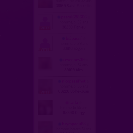
homme, hetero 32 ans
38160 Saint-Marcellin
pascal698666
homme, bi 52 ans
38230 Tignieu
bi3passif
homme, bi 29 ans
33610 Séguin
cevennes30
homme, bi 64 ans
30100 Alès
nicopassifhot
homme, bi 36 ans
06220 Golfe-Juan
carla
femme, bi 55 ans
95800 Cergy
hsympadu93
homme, hetero 51 ans