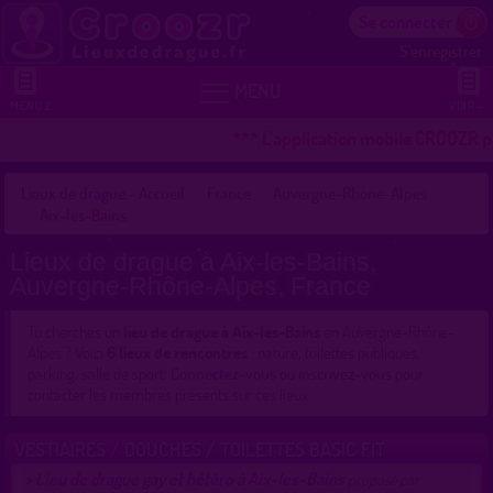
Se connecter
S'enregistrer


MENU
MENU 2
VOIR +
*** L'application mobile CROOZR pou
Lieux de drague - Accueil
France
Auvergne-Rhône-Alpes
Aix-les-Bains
Lieux de drague à Aix-les-Bains,
Auvergne-Rhône-Alpes, France
Tu cherches un
lieu de drague à Aix-les-Bains
en Auvergne-Rhône-
Alpes ? Voici
6 lieux de rencontres
: nature, toilettes publiques,
parking, salle de sport.
Connectez-vous
ou
inscrivez-vous
pour
contacter les membres présents sur ces lieux.
VESTIAIRES / DOUCHES / TOILETTES BASIC FIT
Lieu de drague gay et hétéro à Aix-les-Bains
>
proposé par