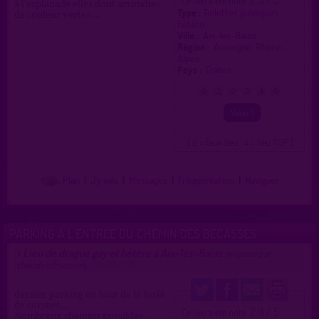
Ce lieu a été noté
à l'esplanade elles dont arrondies
Type :
Toilettes publiques
de couleur vertes ...
hétéro
Ville :
Aix-les-Bains
Région :
Auvergne-Rhône-
Alpes
Pays :
France
0
1
2
3
4
5
( 0 = faux lieu 4 = lieu TOP )
Plan
|
J'y vais
|
Messages
|
Fréquentation
|
Naviguer
PARKING À L'ENTRÉE DU CHEMIN DES BECASSES
Lieu de drague gay et hétéro à Aix-les-Bains
>
proposé par
chaudesdouceurs
(18/08/2014)
dernier parking en haut de la forêt
de corsuet...
2.9 / 5
Ce lieu a été noté
Nombreux chemins possibles.