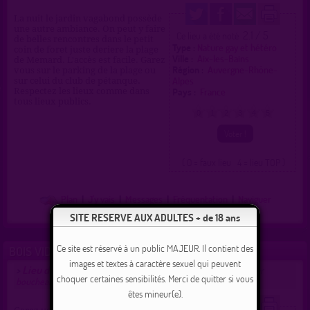
La nuit le jardin vagabond possède
une autre ambiance. On peut y faire
2.1 / 5
Ce lieu a été noté
de belles rencontres dans le petit
Type :
Nature gay et hétéro
coin de foret juste deriere la plage
Ville :
Aix-les-Bains
de Memard. L'accès est facile. Garez
Région :
Auvergne-Rhône-
vous sur le parking de la plage ou
Alpes
sur celui du club de pétanque.
Pays :
France
Respectez les lieux comme dans
tous lieux publics.
0
1
2
3
4
5
( 0 = faux lieu 4 = lieu TOP )
Plan
|
J'y vais
|
Messages
|
Fréquentation
|
Naviguer
SITE RESERVE AUX ADULTES + de 18 ans
Ce site est réservé à un public MAJEUR. Il contient des
BOIS VIDAL PARKING DU HAUT
images et textes à caractère sexuel qui peuvent
Lieu de drague gay et hétéro à Aix-les-Bains
>
proposé par
choquer certaines sensibilités. Merci de quitter si vous
boucheabite7
(01/03/2019)
êtes mineur(e).