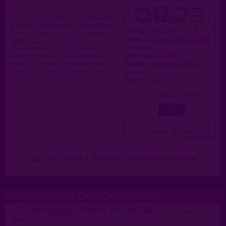
Ca drague dans les wc au sous-sol
Parking Chaudanne à Aix les Bains.
2.5 / 5
Ce lieu a été noté
Il faut entrer à pied par l'entrée
Type :
Toilettes publiques gay
principale angle rue de la
et hétéro
chaudanne et rue Daquin ou par la
Ville :
Aix-les-Bains
petit porte grise. Descendre les
Région :
Auvergne-Rhône-
escaliers jusqu'aux WC au fond du
Alpes
couloir. Endroit calme et discret.
Pays :
France
0
1
2
3
4
5
( 0 = faux lieu 4 = lieu TOP )
Plan
|
J'y vais
|
Messages
|
Fréquentation
|
Naviguer
JARDIN VAGABOND UNIQUEMENT LA NUIT
Lieu de drague gay et hétéro à Aix-les-Bains
>
proposé par
boucheabite7
(17/05/2019)