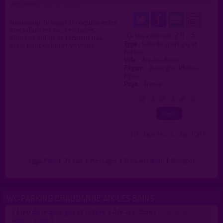
jeunepass
(28/01/2025)
Beaucoup de regards coquins entre
mecs dans les wc, vestiaires,
2.0 / 5
Ce lieu a été noté
douches qui ne se ferment pas,
Type :
Salle de sport gay et
ideal pour exhib et voyeurs.
hétéro
Ville :
Aix-les-Bains
Région :
Auvergne-Rhône-
Alpes
Pays :
France
0
1
2
3
4
5
( 0 = faux lieu 4 = lieu TOP )
Plan
|
J'y vais
|
Messages
|
Fréquentation
|
Naviguer
WC PARKING CHAUDANNE AIX LES BAINS
Lieu de drague gay et hétéro à Aix-les-Bains
>
proposé par
voyeur_exhib74
(08/01/2024)