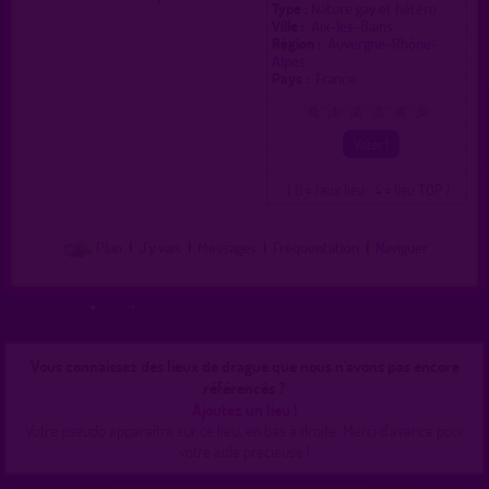
Type :
Nature gay et hétéro
Ville :
Aix-les-Bains
Région :
Auvergne-Rhône-
Alpes
Pays :
France
0
1
2
3
4
5
( 0 = faux lieu 4 = lieu TOP )
Plan
|
J'y vais
|
Messages
|
Fréquentation
|
Naviguer
Vous connaissez des lieux de drague que nous n'avons pas encore
référencés ?
Ajoutez un lieu !
Votre pseudo apparaîtra sur ce lieu, en bas à droite. Merci d'avance pour
votre aide précieuse !