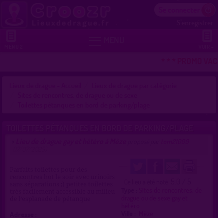
Se connecter
S'enregistrer


MENU
MENU 2
VOIR +
* * * PROMO VAC
Lieux de drague - Accueil
Lieux de drague par catégorie
Sites de rencontres, de drague ou de sexe
Toilettes pétanques en bord de parking/plage
TOILETTES PÉTANQUES EN BORD DE PARKING/PLAGE
Lieu de drague gay et hétéro à Mèze
>
proposé par
tom21000
(17/07/2025)
Parfaits toilettes pour des
rencontres hot le soir avec urinoirs
5.0 / 5
Ce lieu a été noté
sans séparations ;) petites toilettes
Type :
Sites de rencontres, de
très facilement accessible au milieu
drague ou de sexe gay et
de l’esplanade de pétanque
hétéro
Ville :
Mèze
Adresse :