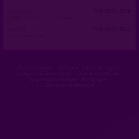
schwantz34
17/08/2025 à 17h58
Bonjour, moi je peux etre disponible
nous0801
17/08/2025 à 17h24
Qui est dispo ce soir?
Contact
|
Support
|
Affiliation - Gagnez de l'argent
|
A propos de lieuxdedrague.fr
|
Conditions d'utilisation
|
Suppression de compte
|
Témoignages
|
Gestion des réclamations