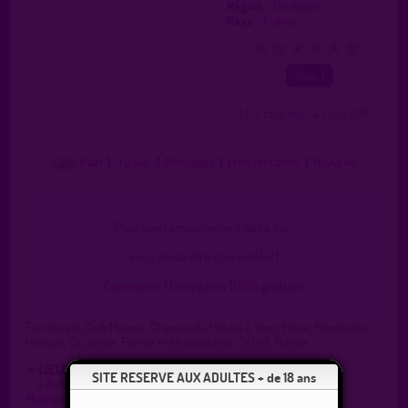
Région :
Occitanie
Pays :
France
0
1
2
3
4
5
( 0 = faux lieu 4 = lieu TOP )
Plan
|
J'y vais
|
Messages
|
Fréquentation
|
Naviguer
Pour voir l'emplacement de ce lieu,
vous devez être connecté(e) !
Connexion
|
Inscription 100% gratuite
Tambourin Club Mézois, Chemin du Moulin à Vent, Mèze, Montpellier,
Hérault, Occitanie, France métropolitaine, 34140, France
» LIEUX DE DRAGUE AUX ALENTOURS :
SITE RESERVE AUX ADULTES + de 18 ans
»
Autoroute A9 - Derrière l'aire de Mèze - Sens
Montpellier/Béziers