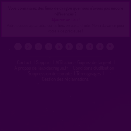
Vous connaissez des lieux de drague que nous n'avons pas encore
référencés ?
Ajoutez un lieu !
Votre pseudo apparaîtra sur ce lieu, en bas à droite. Merci d'avance pour
votre aide précieuse !
»
2
3
4
5
6
7
8
9
1
Contact
|
Support
|
Affiliation - Gagnez de l'argent
|
A propos de lieuxdedrague.fr
|
Conditions d'utilisation
|
Suppression de compte
|
Témoignages
|
Gestion des réclamations