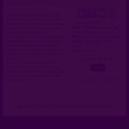
profilsupprime
(26/09/2025)
WC près du magasin Easy Cash
Spot discret et efficace. Ça mate
2.5 / 5
Ce lieu a été noté
directement au niveau des urinoirs,
Type :
Toilettes publiques gay
avec possibilité de s’amuser sur
Lieux de drague Loire (42)
place (branle au pisset,
Ville :
Saint-Jean-Bonnefonds
frottements) ou de continuer plus
Région :
Auvergne-Rhône-
tranquillement dans les cabines.
Alpes
Devant les magasins, quelques
habitués observent les allées et
Pays :
France
venues pour repérer qui entre et
qui sort.
0
1
2
3
4
5
Perso, j’y suis allé 4 ou 5 fois : à
chaque passage, j’ai trouvé du
monde et jamais déçu. Super plan
pour rencontres rapides et sans
( 0 = faux lieu 4 = lieu TOP )
prise de tête.
Plan
|
J'y vais
|
Messages
|
Fréquentation
|
Naviguer