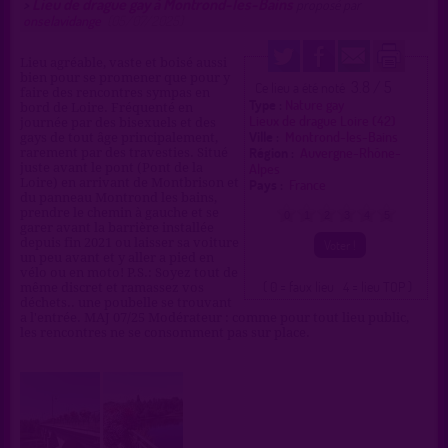
Lieu de drague gay à Montrond-les-Bains
>
proposé par
onselavidange
(05/07/2025)
Lieu agréable, vaste et boisé aussi
bien pour se promener que pour y
3.8 / 5
Ce lieu a été noté
faire des rencontres sympas en
Type :
Nature gay
bord de Loire. Fréquenté en
Lieux de drague Loire (42)
journée par des bisexuels et des
Ville :
Montrond-les-Bains
gays de tout âge principalement,
Région :
Auvergne-Rhône-
rarement par des travesties. Situé
Alpes
juste avant le pont (Pont de la
Loire) en arrivant de Montbrison et
Pays :
France
du panneau Montrond les bains,
prendre le chemin à gauche et se
0
1
2
3
4
5
garer avant la barrière installée
depuis fin 2021 ou laisser sa voiture
un peu avant et y aller a pied en
vélo ou en moto! P.S.: Soyez tout de
( 0 = faux lieu 4 = lieu TOP )
même discret et ramassez vos
déchets.. une poubelle se trouvant
a l'entrée. MAJ 07/25 Modérateur : comme pour tout lieu public,
les rencontres ne se consomment pas sur place.