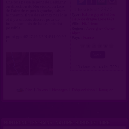
Une fois passé le pont de Balbigny
en direction de Nervieux, en face
2.4 / 5
Ce lieu a été noté
de l'aire de repos à gauche, suivez
Type :
Nature gay et hétéro
le chemin. Il y a des étangs pas loin
Lieux de drague Loire (42)
et il y a un bois discret pour de
Ville :
Mizérieux
bons moments de baise.naturiste
Région :
Auvergne-Rhône-
possible
Alpes
point gps 45°47'49.6 * N 4°11'00.9 *
Pays :
France
E
0
1
2
3
4
5
( 0 = faux lieu 4 = lieu TOP )
Plan
|
J'y vais
|
Messages
|
Fréquentation
|
Naviguer
MONTROND-LES-BAINS : NATURE- BORDS DE LOIRE