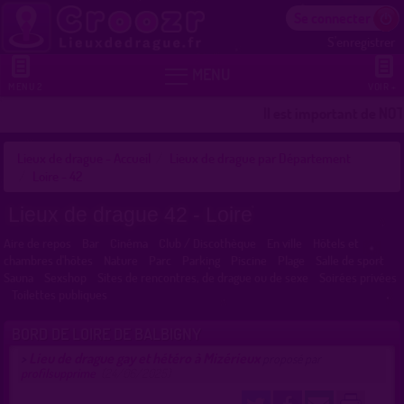
Se connecter
S'enregistrer


MENU
MENU 2
VOIR +
Il est important de NOTER
Lieux de drague - Accueil
Lieux de drague par Département
Loire - 42
Lieux de drague 42 - Loire
Aire de repos
Bar
Cinéma
Club / Discothèque
En ville
Hôtels et
chambres d'hôtes
Nature
Parc
Parking
Piscine
Plage
Salle de sport
Sauna
Sexshop
Sites de rencontres, de drague ou de sexe
Soirées privées
Toilettes publiques
BORD DE LOIRE DE BALBIGNY
Lieu de drague gay et hétéro à Mizérieux
>
proposé par
profilsupprime
(24/06/2025)