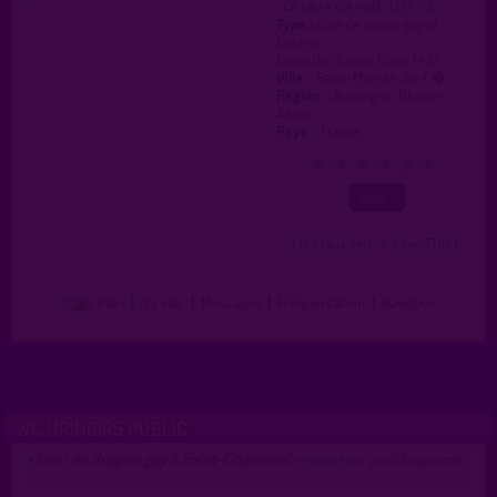
0.0 / 5
Ce lieu a été noté
Type :
Aire de repos gay et
hétéro
Lieux de drague Loire (42)
Ville :
Saint-Marcel-de-F�.
Région :
Auvergne-Rhône-
Alpes
Pays :
France
0
1
2
3
4
5
( 0 = faux lieu 4 = lieu TOP )
Plan
|
J'y vais
|
Messages
|
Fréquentation
|
Naviguer
WC URINOIRS PUBLIC
Lieu de drague gay à Saint-Chamond
>
proposé par
profilsupprime
(28/01/2026)