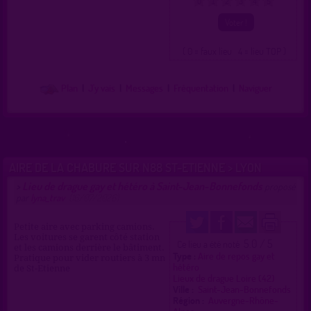
0
1
2
3
4
5
( 0 = faux lieu 4 = lieu TOP )
Plan
|
J'y vais
|
Messages
|
Fréquentation
|
Naviguer
AIRE DE LA CHABURE SUR N88 ST-ETIENNE > LYON
Lieu de drague gay et hétéro à Saint-Jean-Bonnefonds
>
proposé
par
lyna_trav
(16/07/2026)
Petite aire avec parking camions.
Les voitures se garent côté station
5.0 / 5
Ce lieu a été noté
et les camions derrière le bâtiment.
Type :
Aire de repos gay et
Pratique pour vider routiers à 3 mn
hétéro
de St-Etienne
Lieux de drague Loire (42)
Ville :
Saint-Jean-Bonnefonds
Région :
Auvergne-Rhône-