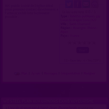
WC public à côté de l'église idéal
pour premier contact directement a
0.0 / 5
Ce lieu a été noté
l'urinoir exhib bite facilement
Type :
Toilettes publiques gay
possible .
Lieux de drague Loire (42)
Ville :
Saint-Chamond
Région :
Auvergne-Rhône-
Alpes
Pays :
France
0
1
2
3
4
5
( 0 = faux lieu 4 = lieu TOP )
Plan
|
J'y vais
|
Messages
|
Fréquentation
|
Naviguer
WC STEEL PLAN AUX URINOIRS EXHIB VOYEURISME
Lieu de drague gay à Saint-Jean-Bonnefonds
>
proposé par