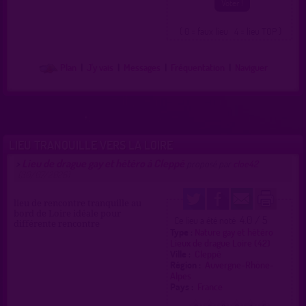
( 0 = faux lieu 4 = lieu TOP )
Plan
|
J'y vais
|
Messages
|
Fréquentation
|
Naviguer
LIEU TRANQUILLE VERS LA LOIRE
Lieu de drague gay et hétéro à Cleppé
>
proposé par
cloe42
(30/07/2026)
lieu de rencontre tranquille au
bord de Loire idéale pour
4.0 / 5
Ce lieu a été noté
différente rencontre
Type :
Nature gay et hétéro
Lieux de drague Loire (42)
Ville :
Cleppé
Région :
Auvergne-Rhône-
Alpes
Pays :
France