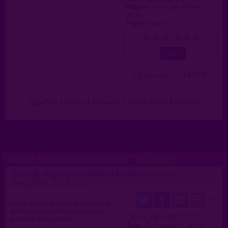
Région :
Auvergne-Rhône-
Alpes
Pays :
France
0
1
2
3
4
5
( 0 = faux lieu 4 = lieu TOP )
Plan
|
J'y vais
|
Messages
|
Fréquentation
|
Naviguer
AIRE DE COVOITURAGE NERVIEUX - BALBIGNY
Lieu de drague gay et hétéro à Nervieux
>
proposé par
jmecexhib42
(16/07/2026)
Super parking entre Nervieux et
Balbigny avec des accès qui se
0.0 / 5
Ce lieu a été noté
perdent dans le bois.
Type :
Parking gay et hétéro