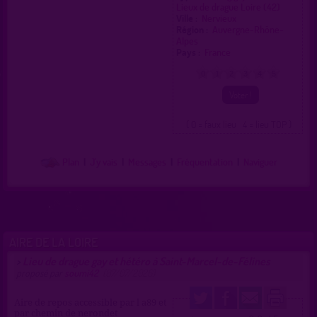
Lieux de drague Loire (42)
Ville :
Nervieux
Région :
Auvergne-Rhône-
Alpes
Pays :
France
0
1
2
3
4
5
( 0 = faux lieu 4 = lieu TOP )
Plan
|
J'y vais
|
Messages
|
Fréquentation
|
Naviguer
AIRE DE LA LOIRE
Lieu de drague gay et hétéro à Saint-Marcel-de-Félines
>
proposé par
soumi42
(07/07/2026)
Aire de repos accessible par l a89 et
par chemin de nerondet