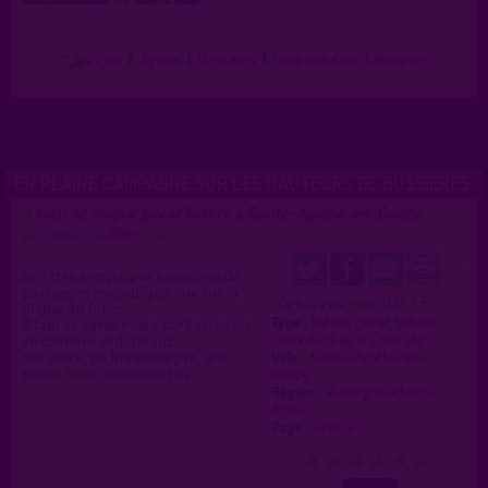
Plan
|
J'y vais
|
Messages
|
Fréquentation
|
Naviguer
EN PLAINE CAMPAGNE SUR LES HAUTEURS DE BUSSIERES
Lieu de drague gay et hétéro à Sainte-Agathe-en-Donzy
>
proposé par
capsio
(02/08/2026)
lieu très sympa, pas beaucoup de
passage et magnifique vue sur la
0.0 / 5
Ce lieu a été noté
plaine du forez.
Type :
Nature gay et hétéro
il faut se garer avant car l'accès est
Lieux de drague Loire (42)
en chemins caillouteux.
Ville :
Sainte-Agathe-en-
Sur place, un immense pré, une
Donzy
petite foret en contre bas ?
Région :
Auvergne-Rhône-
Alpes
Pays :
France
0
1
2
3
4
5