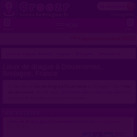
Se connecter
S'enregistrer


MENU
MENU 2
VOIR +
*** L'application mobile CROOZR
Lieux de drague - Accueil
France
Bretagne
Douarnenez
Lieux de drague à Douarnenez,
Bretagne, France
Tu cherches un
lieu de drague à Douarnenez
en Bretagne ? Voici
1 lieu
de rencontres
: aire de repos.
Connectez-vous
ou
inscrivez-vous
pour
contacter les membres présents sur ces lieux.
SENTIER COTIER
Lieu de drague gay à Douarnenez
>
proposé par
profilsupprime
(14/06/2013)